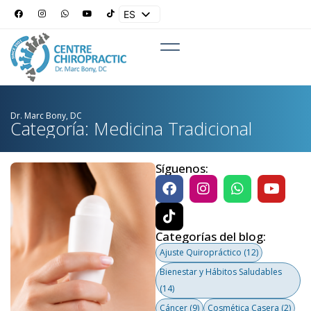
ES
EN
Dr. Marc Bony, DC
Categoría: Medicina Tradicional
Síguenos:
Categorías del blog:
Ajuste Quiropráctico
(12)
Bienestar y Hábitos Saludables
(14)
Cáncer
(9)
Cosmética Casera
(2)