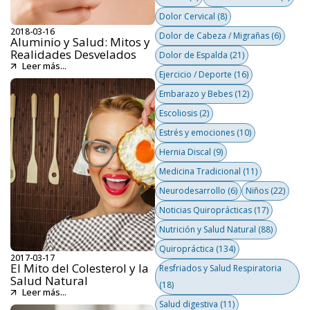
Dolor Cervical
(8)
2018-03-16
Dolor de Cabeza / Migrañas
(6)
Aluminio y Salud: Mitos y
Realidades Desvelados
Dolor de Espalda
(21)
Leer más...
Ejercicio / Deporte
(16)
Embarazo y Bebes
(12)
Escoliosis
(2)
Estrés y emociones
(10)
Hernia Discal
(9)
Medicina Tradicional
(11)
Neurodesarrollo
(6)
Niños
(22)
Noticias Quiroprácticas
(17)
Nutrición y Salud Natural
(88)
Quiropráctica
(134)
2017-03-17
El Mito del Colesterol y la
Resfriados y Salud Respiratoria
Salud Natural
(18)
Leer más...
Salud digestiva
(11)