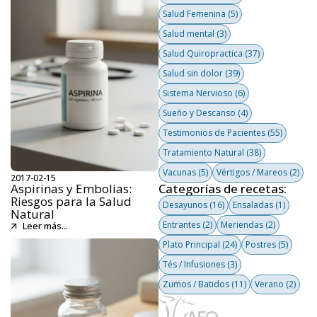
Salud Femenina
(5)
Salud mental
(3)
Salud Quiropractica
(37)
Salud sin dolor
(39)
Sistema Nervioso
(6)
Sueño y Descanso
(4)
Testimonios de Pacientes
(55)
Tratamiento Natural
(38)
Vacunas
(5)
Vértigos / Mareos
(2)
2017-02-15
Aspirinas y Embolias:
Categorías de recetas:
Riesgos para la Salud
Desayunos
(16)
Ensaladas
(1)
Natural
Entrantes
(2)
Meriendas
(2)
Leer más...
Plato Principal
(24)
Postres
(5)
Tés / Infusiones
(3)
Zumos / Batidos
(11)
Verano
(2)