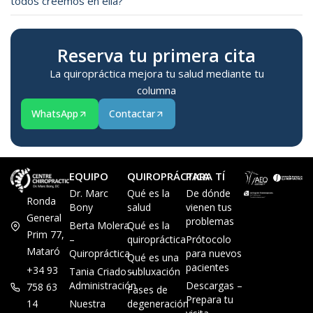
todos creemos en ella?
Reserva tu primera cita
La quiropráctica mejora tu salud mediante tu
columna
WhatsApp
Contactar
EQUIPO
QUIROPRÁCTICA
PARA TÍ
Dr. Marc
Qué es la
De dónde
Ronda
Bony
salud
vienen tus
General
problemas
Berta Molera
Qué es la
Prim 77,
–
quiropráctica
Prótocolo
Mataró
Quiropráctica
para nuevos
Qué es una
pacientes
+34 93
Tania Criado –
subluxación
Administración
Descargas –
758 63
Fases de
Prepara tu
14
Nuestra
degeneración