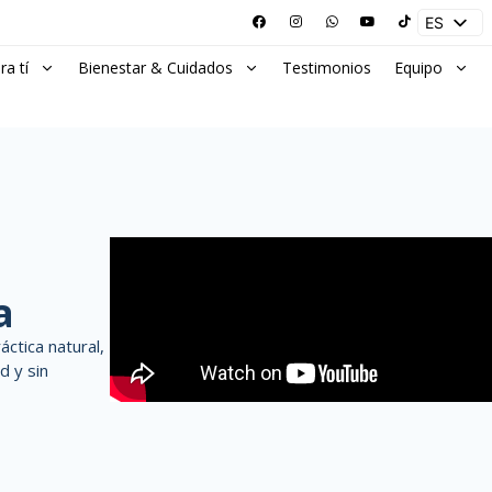
ES
EN
ra tí
Bienestar & Cuidados
Testimonios
Equipo
a
ctica natural,
d y sin