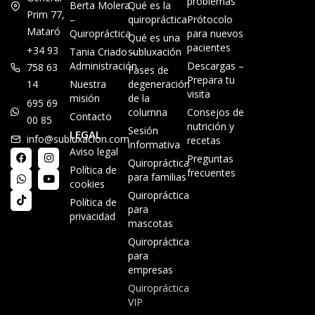
problemas
Berta Molera
Qué es la
Prim 77,
–
quiropráctica
Prótocolo
Mataró
Quiropráctica
para nuevos
Qué es una
pacientes
+34 93
Tania Criado –
subluxación
Administración
Descargas –
758 63
Fases de
Prepara tu
14
Nuestra
degeneración
visita
misión
de la
695 69
columna
Consejos de
Contacto
00 85
nutrición y
Sesión
LEGAL
info@subluxacion.com
recetas
informativa
Aviso legal
Preguntas
Quiropráctica
Política de
frecuentes
para familias
cookies
Quiropráctica
Política de
para
privacidad
mascotas
Quiropráctica
para
empresas
Quiropráctica
VIP