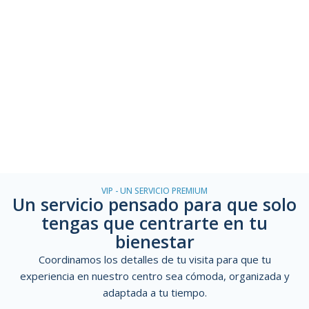
información
o
para
reservar
este
servicio,
contáctanos.
WhatsApp
Llamar
VIP - UN SERVICIO PREMIUM
Un servicio pensado para que solo
tengas que centrarte en tu
bienestar
Coordinamos los detalles de tu visita para que tu
experiencia en nuestro centro sea cómoda, organizada y
adaptada a tu tiempo.