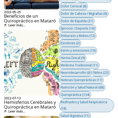
Dolor Cervical
(8)
2023-05-25
Dolor de Cabeza / Migrañas
(6)
Beneficios de un
Quiropráctico en Mataró
Dolor de Espalda
(21)
Leer más...
Ejercicio / Deporte
(16)
Embarazo y Bebes
(12)
Escoliosis
(2)
Estrés y emociones
(10)
Hernia Discal
(9)
Medicina Tradicional
(11)
Neurodesarrollo
(6)
Niños
(22)
Noticias Quiroprácticas
(17)
Nutrición y Salud Natural
(88)
Quiropráctica
(134)
2022-07-13
Hemisferios Cerebrales y
Resfriados y Salud Respiratoria
Quiropráctica en Mataró
(18)
Leer más...
Salud digestiva
(11)