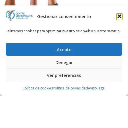
Gestionar consentimiento
2015-10-15
76% Menos Riesgo con
Utilizamos cookies para optimizar nuestro sitio web y nuestro servicio.
Quiropráctico en Mataró
Leer más...
Acepto
Denegar
Ver preferencias
Llamar
WhatsApp
Reservar cita
Política de cookies
Política de privacidad
Aviso legal
2015-10-15
Quiropráctico Mataró: