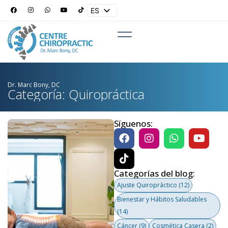
ES
EN
Dr. Marc Bony, DC
Categoría: Quiropráctica
Síguenos:
Categorías del blog:
Ajuste Quiropráctico
(12)
Bienestar y Hábitos Saludables
(14)
Cáncer
(9)
Cosmética Casera
(2)