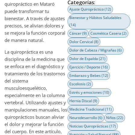
Categorías:
quiropráctico en Mataró
Ajuste Quiropráctico
(12)
puede transformar tu
Bienestar y Hábitos Saludables
bienestar. A través de ajustes
(14)
precisos, se alivian dolores y
se mejora la función corporal
Cáncer
(9)
Cosmética Casera
(2)
de manera natural.
Dolor Cervical
(8)
Dolor de Cabeza / Migrañas
(6)
La quiropráctica es una
disciplina de la medicina que
Dolor de Espalda
(21)
se enfoca en el diagnóstico y
Ejercicio / Deporte
(16)
tratamiento de los trastornos
Embarazo y Bebes
(12)
del sistema
Escoliosis
(2)
musculoesquelético,
Estrés y emociones
(10)
especialmente en la columna
Hernia Discal
(9)
vertebral. Utilizando ajustes y
manipulaciones manuales, los
Medicina Tradicional
(11)
quiroprácticos buscan aliviar
Neurodesarrollo
(6)
Niños
(22)
el dolor y mejorar la función
Noticias Quiroprácticas
(17)
del cuerpo. En este artículo,
Nutrición y Salud Natural
(88)