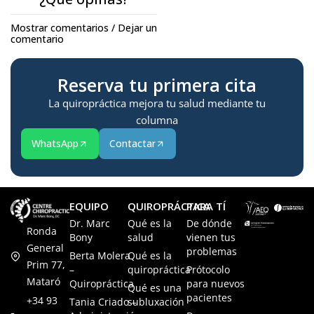
Mostrar comentarios / Dejar un
comentario
Reserva tu primera cita
La quiropráctica mejora tu salud mediante tu
columna
WhatsApp
Contactar
EQUIPO
QUIROPRÁCTICA
PARA TÍ
Dr. Marc
Qué es la
De dónde
Ronda
Bony
salud
vienen tus
General
problemas
Berta Molera
Qué es la
Prim 77,
–
quiropráctica
Prótocolo
Mataró
Quiropráctica
para nuevos
Qué es una
pacientes
+34 93
Tania Criado –
subluxación