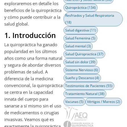
exploraremos en detalle los
Quiropráctica
(134)
beneficios de la quiropráctica
Resfriados y Salud Respiratoria
y cómo puede contribuir a la
(18)
salud global.
Salud digestiva
(11)
1. Introducción
Salud Femenina
(5)
La quiropráctica ha ganado
Salud mental
(3)
popularidad en los últimos
Salud Quiropractica
(37)
años como una forma natural
Salud sin dolor
(39)
y segura de abordar diversos
Sistema Nervioso
(6)
problemas de salud. A
Sueño y Descanso
(4)
diferencia de la medicina
convencional, la quiropráctica
Testimonios de Pacientes
(55)
se centra en la capacidad
Tratamiento Natural
(38)
innata del cuerpo para
Vacunas
(5)
Vértigos / Mareos
(2)
sanarse a sí mismo sin el uso
de medicamentos o cirugías
invasivas. Veamos qué es
exactamente la quiropráctica