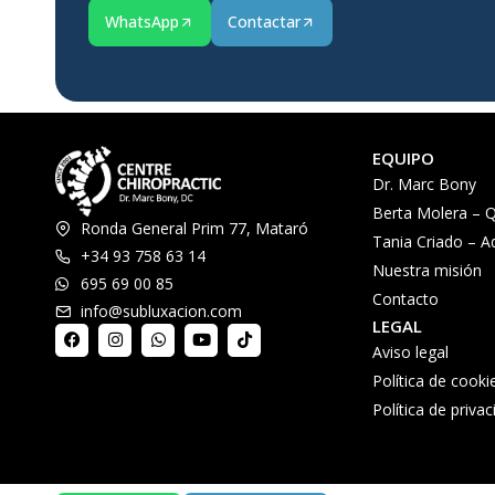
WhatsApp
Contactar
EQUIPO
Dr. Marc Bony
Berta Molera – Q
Ronda General Prim 77, Mataró
Tania Criado – A
+34 93 758 63 14
Nuestra misión
695 69 00 85
Contacto
info@subluxacion.com
LEGAL
Aviso legal
Política de cooki
Política de priva