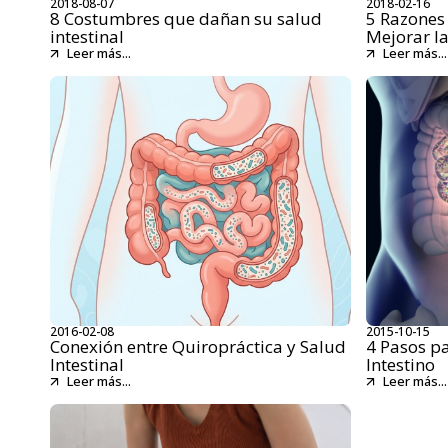
2018-08-07
2018-02-16
8 Costumbres que dañan su salud
5 Razones 
intestinal
Mejorar l
Leer más...
Leer más...
2016-02-08
2015-10-15
Conexión entre Quiropráctica y Salud
4 Pasos p
Intestinal
Intestino
Leer más...
Leer más...