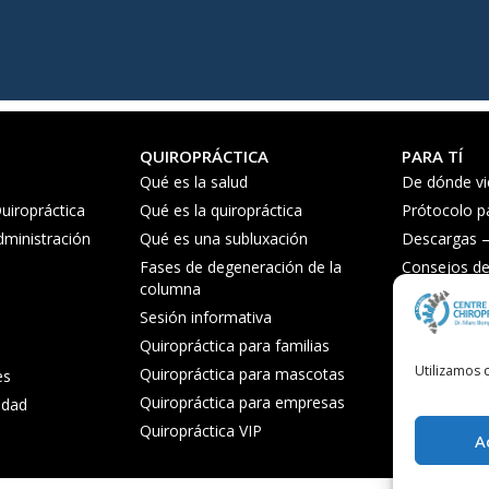
QUIROPRÁCTICA
PARA TÍ
Qué es la salud
De dónde vi
uiropráctica
Qué es la quiropráctica
Prótocolo p
dministración
Qué es una subluxación
Descargas – 
Fases de degeneración de la
Consejos de 
columna
Preguntas f
Sesión informativa
Quiropráctica para familias
Utilizamos c
Quiropráctica para mascotas
es
Quiropráctica para empresas
cidad
Quiropráctica VIP
A