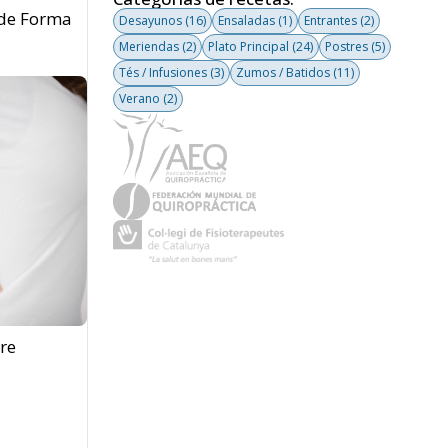
 de Forma
Desayunos
(16)
Ensaladas
(1)
Entrantes
(2)
Meriendas
(2)
Plato Principal
(24)
Postres
(5)
Tés / Infusiones
(3)
Zumos / Batidos
(11)
Verano
(2)
re