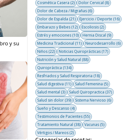
Cosmética Casera
(2)
Dolor Cervical
(8)
Dolor de Cabeza / Migrañas
(6)
Dolor de Espalda
(21)
Ejercicio / Deporte
(16)
Embarazo y Bebes
(12)
Escoliosis
(2)
Estrés y emociones
(10)
Hernia Discal
(9)
bro y su
Medicina Tradicional
(11)
Neurodesarrollo
(6)
Niños
(22)
Noticias Quiroprácticas
(17)
Nutrición y Salud Natural
(88)
Quiropráctica
(134)
Resfriados y Salud Respiratoria
(18)
Salud digestiva
(11)
Salud Femenina
(5)
Salud mental
(3)
Salud Quiropractica
(37)
Salud sin dolor
(39)
Sistema Nervioso
(6)
Sueño y Descanso
(4)
Testimonios de Pacientes
(55)
Tratamiento Natural
(38)
Vacunas
(5)
Vértigos / Mareos
(2)
Categorías de recetas: