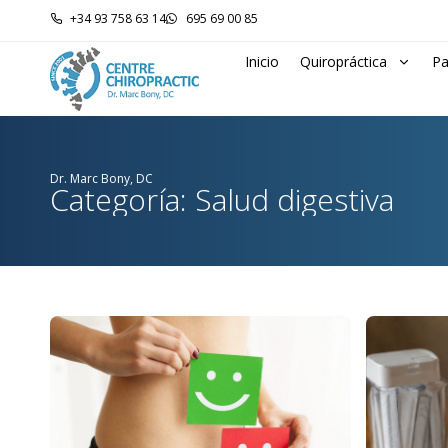
+34 93 758 63 14
695 69 00 85
Inicio
Quiropráctica
Pa
Dr. Marc Bony, DC
Categoría: Salud digestiva