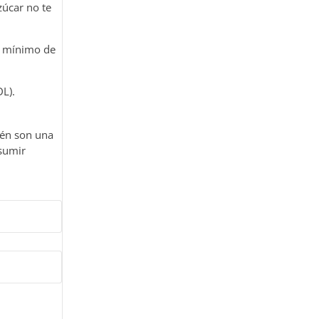
zúcar no te
n mínimo de
L).
ién son una
nsumir