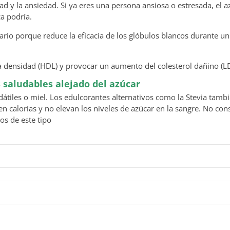
ad y la ansiedad. Si ya eres una persona ansiosa o estresada, el a
ca podría.
rio porque reduce la eficacia de los glóbulos blancos durante u
ta densidad (HDL) y provocar un aumento del colesterol dañino (LD
 saludables alejado del azúcar
átiles o miel. Los edulcorantes alternativos como la Stevia tamb
en calorías y no elevan los niveles de azúcar en la sangre. No co
os de este tipo