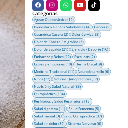
Categorías:
Ajuste Quiropráctico
(12)
Bienestar y Hábitos Saludables
(14)
Cáncer
(9)
Cosmética Casera
(2)
Dolor Cervical
(8)
Dolor de Cabeza / Migrañas
(6)
Dolor de Espalda
(21)
Ejercicio / Deporte
(16)
Embarazo y Bebes
(12)
Escoliosis
(2)
Estrés y emociones
(10)
Hernia Discal
(9)
Medicina Tradicional
(11)
Neurodesarrollo
(6)
Niños
(22)
Noticias Quiroprácticas
(17)
Nutrición y Salud Natural
(88)
Quiropráctica
(134)
Resfriados y Salud Respiratoria
(18)
Salud digestiva
(11)
Salud Femenina
(5)
Salud mental
(3)
Salud Quiropractica
(37)
Salud sin dolor
(39)
Sistema Nervioso
(6)