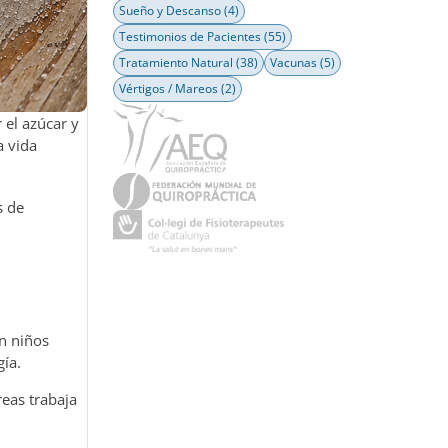
Sueño y Descanso
(4)
Testimonios de Pacientes
(55)
Tratamiento Natural
(38)
Vacunas
(5)
Vértigos / Mareos
(2)
 el azúcar y
a vida
s de
en niños
ía.
reas trabaja