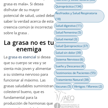
grasa es mala». Si desea
Quiropráctica
(134)
disfrutar de su mayor
Resfriados y Salud Respiratoria
potencial de salud, usted debe
(18)
saber la verdad acerca de esta
Salud digestiva
(11)
creencia común (e incorrecta)
sobre la grasa .
Salud Femenina
(5)
Salud mental
(3)
La grasa no es tu
Salud Quiropractica
(37)
enemiga
Salud sin dolor
(39)
La
grasa es esencial
si desea
Sistema Nervioso
(6)
que su cuerpo se vea y se
Sueño y Descanso
(4)
sienta más joven y alimentar
Testimonios de Pacientes
(55)
a su sistema nervioso para
funcionar al máximo. Las
Tratamiento Natural
(38)
grasas saludables suministran
Vacunas
(5)
Vértigos / Mareos
(2)
colesterol bueno, que es
fundamental para la
producción de hormonas que