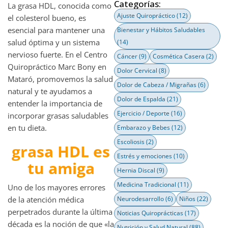
Categorías:
La grasa HDL, conocida como
Ajuste Quiropráctico
(12)
el colesterol bueno, es
esencial para mantener una
Bienestar y Hábitos Saludables
salud óptima y un sistema
(14)
nervioso fuerte. En el Centro
Cáncer
(9)
Cosmética Casera
(2)
Quiropráctico Marc Bony en
Dolor Cervical
(8)
Mataró, promovemos la salud
Dolor de Cabeza / Migrañas
(6)
natural y te ayudamos a
Dolor de Espalda
(21)
entender la importancia de
Ejercicio / Deporte
(16)
incorporar grasas saludables
en tu dieta.
Embarazo y Bebes
(12)
Escoliosis
(2)
grasa HDL es
Estrés y emociones
(10)
tu amiga
Hernia Discal
(9)
Medicina Tradicional
(11)
Uno de los mayores errores
de la atención médica
Neurodesarrollo
(6)
Niños
(22)
perpetrados durante la última
Noticias Quiroprácticas
(17)
década es la noción de que «la
Nutrición y Salud Natural
(88)