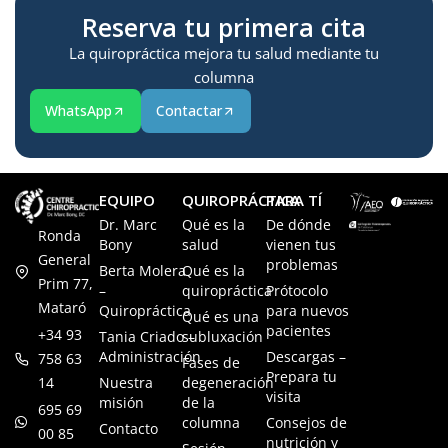
Reserva tu primera cita
La quiropráctica mejora tu salud mediante tu
columna
WhatsApp
Contactar
EQUIPO
QUIROPRÁCTICA
PARA TÍ
Dr. Marc
Qué es la
De dónde
Ronda
Bony
salud
vienen tus
General
problemas
Berta Molera
Qué es la
Prim 77,
–
quiropráctica
Prótocolo
Mataró
Quiropráctica
para nuevos
Qué es una
pacientes
+34 93
Tania Criado –
subluxación
Administración
Descargas –
758 63
Fases de
Prepara tu
14
Nuestra
degeneración
visita
misión
de la
695 69
columna
Consejos de
Contacto
00 85
nutrición y