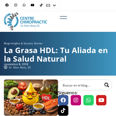
ES
EN
Blog
>
Insights & Success Stories
La Grasa HDL: Tu Aliada en
la Salud Natural
noviembre 8, 2018
Dr. Marc Bony, DC
Síguenos: