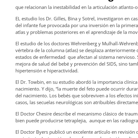
que relacionan la inestabilidad en la articulación atlanto-o
EL estudio los Dr. Gilles, Bina y Sotrel, investigaron en 
del infante fue provocada por una inversión en la primera
atlas y problemas posteriores en el aprendizaje de la movi
El estudio de los doctores Wehrenberg y Mulhall-Wehrenb
vértebra de la columna (atlas) se desplaza anteriormente d
estados de enfermedad que afectan al sistema nervioso. S
mejora de salud del bebé y prevención del SIDS, sino tambié
hipertensión e hiperactividad.
El Dr. Towbin, en su estudio abordó la importancia clínica
nacimiento. Y dijo, “la muerte del feto puede ocurrir dura
del nacimiento. Los bebés que sobreviven a los efectos i
casos, las secuelas neurológicas son atribuibles directamen
El Doctor Chesire describe el mecanismo clásico de trauma 
bien puede producirse tetraplejia, aunque en las radiog
El Doctor Byers publicó un excelente artículo en revisión