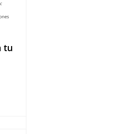
c
iones
 tu