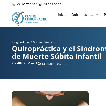
+34 93 758 63 14
695 69 00 85
Inicio
Quiropráctica
P
Blog
>
Insights & Success Stories
Quiropráctica y el Síndro
de Muerte Súbita Infantil
diciembre 10, 2018
Dr. Marc Bony, DC