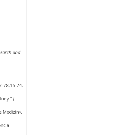
search and
-78;15:74.
tudy.”
J
e Medizin»,
encia