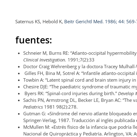
Saternus KS, Hebold K,
Beitr Gerichtl Med. 1986; 44: 569
fuentes:
Schneier M, Burns RE: “Atlanto-occipital hypermobilit
Clinical Investigation.
1991;7(2):33
Doctor Craig Wehrenberg y la doctora Tracey Mulhall
Gilles FH, Bina M, Sotrel A: “Infantile atlanto-occipital 
Towbin A: “Latent spinal cord and brain stem injury i
Chesire DJE: “The paediatric syndrome of traumatic m
Byers RK: “Spinal-cord injuries during birth.”
Develop 
Sachis PN, Armstrong DL, Becker LE, Bryan AC: “The 
Pediatrics
1981 98(2):278.
Gutman G: «Síndrome del nervio atlante bloqueado en
Springer-Verlag, 1987. Traducción al inglés publicada
McMullen M: «Estrés físico de la infancia que podría ll
Nacional de Quiropráctica y Pediatría. Arlington, VA: 