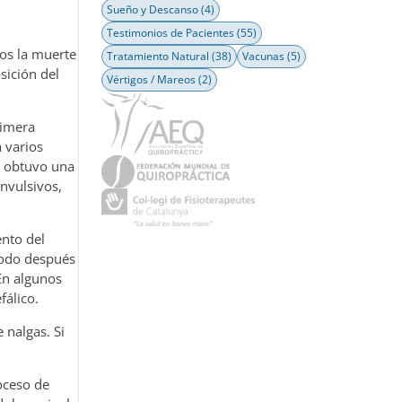
Sueño y Descanso
(4)
Testimonios de Pacientes
(55)
sos la muerte
Tratamiento Natural
(38)
Vacunas
(5)
sición del
Vértigos / Mareos
(2)
rimera
a varios
e obtuvo una
onvulsivos,
ento del
ríodo después
En algunos
fálico.
 nalgas. Si
oceso de