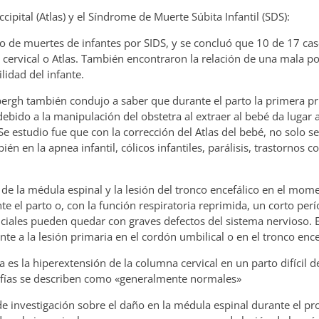
ccipital (Atlas) y el Síndrome de Muerte Súbita Infantil (SDS):
caso de muertes de infantes por SIDS, y se concluó que 10 de 17 ca
 cervical o Atlas. También encontraron la relación de una mala po
lidad del infante.
ergh también condujo a saber que durante el parto la primera p
ebido a la manipulación del obstetra al extraer al bebé da lugar 
e estudio fue que con la corrección del Atlas del bebé, no solo s
n en la apnea infantil, cólicos infantiles, parálisis, trastornos c
 de la médula espinal y la lesión del tronco encefálico en el mom
nte el parto o, con la función respiratoria reprimida, un corto pe
niciales pueden quedar con graves defectos del sistema nervioso. 
te a la lesión primaria en el cordón umbilical o en el tronco ence
es la hiperextensión de la columna cervical en un parto difícil de
rafías se describen como «generalmente normales»
 de investigación sobre el daño en la médula espinal durante el pr