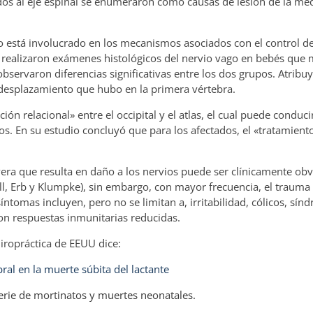
ados al eje espinal se enumeraron como causas de lesión de la mé
go está involucrado en los mecanismos asociados con el control 
rios. realizaron exámenes histológicos del nervio vago en bebés que
bservaron diferencias significativas entre los dos grupos. Atribu
l desplazamiento que hubo en la primera vértebra.
ón relacional» entre el occipital y el atlas, el cual puede conduci
os. En su estudio concluyó que para los afectados, el «tratamien
era que resulta en daño a los nervios puede ser clínicamente obv
ll, Erb y Klumpke), sin embargo, con mayor frecuencia, el traum
ntomas incluyen, pero no se limitan a, irritabilidad, cólicos, sín
on respuestas inmunitarias reducidas.
uiropráctica de EEUU dice:
ral en la muerte súbita del lactante
erie de mortinatos y muertes neonatales.