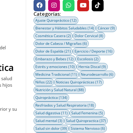
Categorías:
Ajuste Quiropráctico
(12)
Bienestar y Hábitos Saludables
(14)
Cáncer
(9)
Cosmética Casera
(2)
Dolor Cervical
(8)
Dolor de Cabeza / Migrañas
(6)
del
Dolor de Espalda
(21)
Ejercicio / Deporte
(16)
Embarazo y Bebes
(12)
Escoliosis
(2)
tica
Estrés y emociones
(10)
Hernia Discal
(9)
Medicina Tradicional
(11)
Neurodesarrollo
(6)
 salud
Niños
(22)
Noticias Quiroprácticas
(17)
s hijos
Nutrición y Salud Natural
(88)
Quiropráctica
(134)
Resfriados y Salud Respiratoria
(18)
rior y su
Salud digestiva
(11)
Salud Femenina
(5)
Salud mental
(3)
Salud Quiropractica
(37)
Salud sin dolor
(39)
Sistema Nervioso
(6)