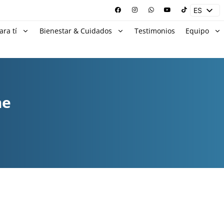
ES
EN
ara tí
Bienestar & Cuidados
Testimonios
Equipo
me