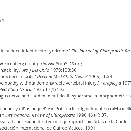
-71
y in sudden infant death syndrome.”
The Journal of Chiropractic Re
-Wehrenberg en http://www.StopSIDS.org.
instability.”
Am J Dis Child
1979;133:30.
n newborn infants.”
Develop Med Child Neurol
1969;11:54
yelopathy without demonstrable vertebral injury.”
Paraplegia
1977
Med Child Neurol
1975 17(1):103.
vagus nerve and sudden infant death syndrome: a morphometric s
 bebés y niños pequeños». Publicado originalmente en «Manuell
 en
International Review of Chiropractic
1990 46 (4): 37.
evar a la necesidad de atención quiropráctica». Actas de la Confer
Asociación Internacional de Quiroprácticos, 1991.