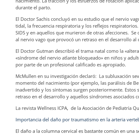
nacimiento. La tracción y los esfuerzos de rotación aplic
durante el parto.
El Doctor Sachis concluyó en su estudio que el nervio va
tidal, la frecuencia respiratoria y los reflejos respirato
SIDS y en aquellos que murieron de otras afecciones. Se o
al nervio vago que provocó un retraso en el desarrollo a
El Doctor Gutman describió el trama natal como la «alteraci
«síndrome del nervio atlante bloqueado» en niños y adult
por parte de un profesional calificado es apropiado.
McMullen en su investigación declaró: La subluxación sev
momento del nacimiento (por ejemplo, las parálisis de Be
inadvertido y los síntomas surgen posteriormente. Estos sí
retraso en el desarrollo y aquellos síndromes asociados c
La revista Wellness ICPA, de la Asociación de Pediatría Q
Importancia del daño por traumatismo en la arteria verteb
El daño a la columna cervical es bastante común en una s