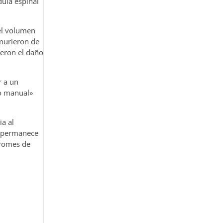
dula espinal
del volumen
 murieron de
yeron el daño
r a un
to manual»
ia al
a permanece
dromes de