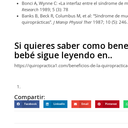
Bonci A, Wynne C: «La interfaz entre el síndrome de mu
Research
1989; 5 (3): 78
Banks B, Beck R, Columbus M, et al: “Síndrome de muert
quiroprácticas”.
J Manip Physiol Ther
1987; 10 (5): 246.
Si quieres saber como benef
bebé sigue leyendo en..
https://quiropractica1.com/beneficios-de-la-quiropractic
Compartir:
Facebook
LinkedIn
Email
Pinterest