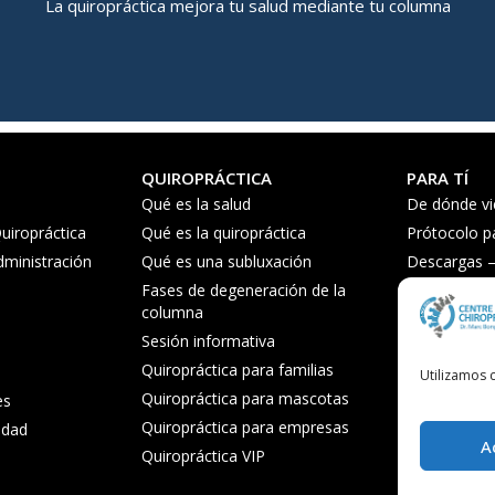
La quiropráctica mejora tu salud mediante tu columna
QUIROPRÁCTICA
PARA TÍ
Qué es la salud
De dónde vi
uiropráctica
Qué es la quiropráctica
Prótocolo p
dministración
Qué es una subluxación
Descargas – 
Fases de degeneración de la
Consejos de 
columna
Preguntas f
Sesión informativa
Quiropráctica para familias
Utilizamos c
Quiropráctica para mascotas
es
Quiropráctica para empresas
cidad
A
Quiropráctica VIP