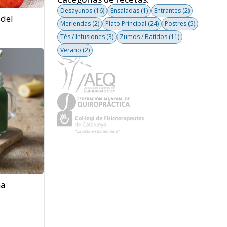
Desayunos
(16)
Ensaladas
(1)
Entrantes
(2)
del
Meriendas
(2)
Plato Principal
(24)
Postres
(5)
Tés / Infusiones
(3)
Zumos / Batidos
(11)
Verano
(2)
na