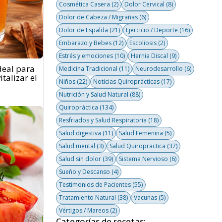
Cosmética Casera
(2)
Dolor Cervical
(8)
Dolor de Cabeza / Migrañas
(6)
Dolor de Espalda
(21)
Ejercicio / Deporte
(16)
Embarazo y Bebes
(12)
Escoliosis
(2)
Estrés y emociones
(10)
Hernia Discal
(9)
deal para
Medicina Tradicional
(11)
Neurodesarrollo
(6)
talizar el
Niños
(22)
Noticias Quiroprácticas
(17)
Nutrición y Salud Natural
(88)
Quiropráctica
(134)
Resfriados y Salud Respiratoria
(18)
Salud digestiva
(11)
Salud Femenina
(5)
Salud mental
(3)
Salud Quiropractica
(37)
Salud sin dolor
(39)
Sistema Nervioso
(6)
Sueño y Descanso
(4)
Testimonios de Pacientes
(55)
Tratamiento Natural
(38)
Vacunas
(5)
Vértigos / Mareos
(2)
Categorías de recetas: