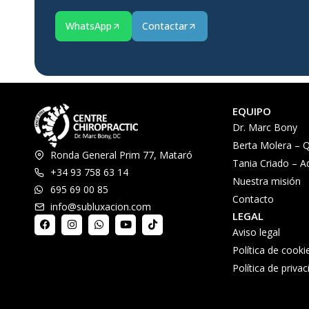
WhatsApp
Contactar
EQUIPO
Dr. Marc Bony
Berta Molera – Q
Ronda General Prim 77, Mataró
Tania Criado – A
+34 93 758 63 14
Nuestra misión
695 69 00 85
Contacto
info@subluxacion.com
LEGAL
Aviso legal
Política de cooki
Política de priva