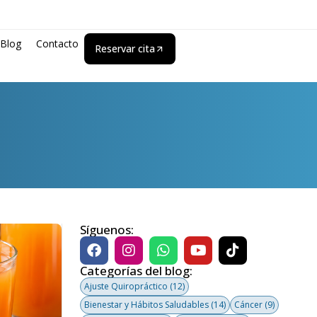
Blog
Contacto
Reservar cita
Síguenos:
Categorías del blog:
Ajuste Quiropráctico
(12)
Bienestar y Hábitos Saludables
(14)
Cáncer
(9)