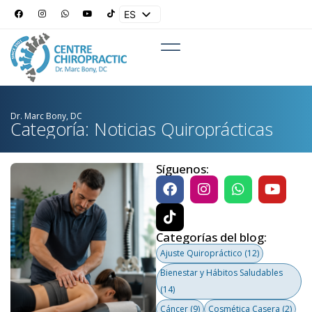
ES
EN
Dr. Marc Bony, DC
Categoría: Noticias Quiroprácticas
Síguenos:
Categorías del blog:
Ajuste Quiropráctico
(12)
Bienestar y Hábitos Saludables
(14)
Cáncer
(9)
Cosmética Casera
(2)