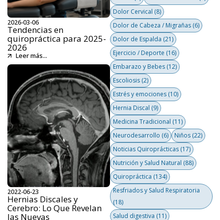
Dolor Cervical
(8)
2026-03-06
Dolor de Cabeza / Migrañas
(6)
Tendencias en
quiropráctica para 2025-
Dolor de Espalda
(21)
2026
Ejercicio / Deporte
(16)
Leer más...
Embarazo y Bebes
(12)
Escoliosis
(2)
Estrés y emociones
(10)
Hernia Discal
(9)
Medicina Tradicional
(11)
Neurodesarrollo
(6)
Niños
(22)
Noticias Quiroprácticas
(17)
Nutrición y Salud Natural
(88)
Quiropráctica
(134)
Resfriados y Salud Respiratoria
2022-06-23
Hernias Discales y
(18)
Cerebro: Lo Que Revelan
las Nuevas
Salud digestiva
(11)