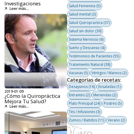
Investigaciones
Salud Femenina
(5)
Leer más...
Salud mental
(3)
Salud Quiropractica
(37)
Salud sin dolor
(39)
Sistema Nervioso
(6)
Sueño y Descanso
(4)
Testimonios de Pacientes
(55)
Tratamiento Natural
(38)
Vacunas
(5)
Vértigos / Mareos
(2)
Categorías de recetas:
Desayunos
(16)
Ensaladas
(1)
2019-01-09
¿Cómo la Quiropráctica
Entrantes
(2)
Meriendas
(2)
Mejora Tu Salud?
Plato Principal
(24)
Postres
(5)
Leer más...
Tés / Infusiones
(3)
Zumos / Batidos
(11)
Verano
(2)