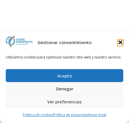
Gestionar consentimiento
2015-02-19
Dr. Marc Bony, DC
Utilizamos cookies para optimizar nuestro sitio web y nuestro servicio.
entrevista en radio cope
Leer más...
Acepto
Denegar
Ver preferencias
Llamar
WhatsApp
Reservar cita
Política de cookies
Política de privacidad
Aviso legal