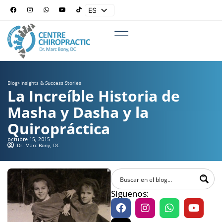
ES
EN
Blog
>
Insights & Success Stories
La Increíble Historia de
Masha y Dasha y la
Quiropráctica
octubre 15, 2015
Dr. Marc Bony, DC
Síguenos: