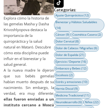
Categorías:
Ajuste Quiropráctico
(12)
Explora cómo la historia de
Bienestar y Hábitos Saludables
las gemelas Masha y Dasha
(14)
Krivoshlyopova destaca la
Cáncer
(9)
Cosmética Casera
(2)
importancia de la
quiropráctica y la salud
Dolor Cervical
(8)
natural en Mataró. Descubre
Dolor de Cabeza / Migrañas
(6)
cómo esta disciplina puede
Dolor de Espalda
(21)
influir en el bienestar y la
Ejercicio / Deporte
(16)
salud general.
Embarazo y Bebes
(12)
A la nueva madre le dijeron
Escoliosis
(2)
que sus bebés gemelas
habían muerto después de su
Estrés y emociones
(10)
nacimiento. Sin embargo, la
Hernia Discal
(9)
verdad, era muy diferente:
Medicina Tradicional
(11)
ellas fueron enviadas a un
Neurodesarrollo
(6)
Niños
(22)
instituto cercano a Moscú