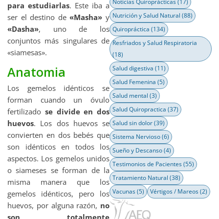
Noticias Quiroprácticas
(17)
para estudiarlas
. Este iba a
Nutrición y Salud Natural
(88)
ser el destino de
«Masha»
y
«Dasha»
, uno de los
Quiropráctica
(134)
conjuntos más singulares de
Resfriados y Salud Respiratoria
«siamesas».
(18)
Anatomia
Salud digestiva
(11)
Salud Femenina
(5)
Los gemelos idénticos se
Salud mental
(3)
forman cuando un óvulo
Salud Quiropractica
(37)
fertilizado
se divide en dos
huevos
. Los dos huevos se
Salud sin dolor
(39)
convierten en dos bebés que
Sistema Nervioso
(6)
son idénticos en todos los
Sueño y Descanso
(4)
aspectos. Los gemelos unidos
Testimonios de Pacientes
(55)
o siameses se forman de la
Tratamiento Natural
(38)
misma manera que los
Vacunas
(5)
Vértigos / Mareos
(2)
gemelos idénticos, pero los
huevos, por alguna razón,
no
son totalmente