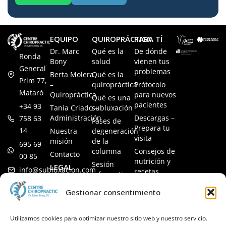
EQUIPO
QUIROPRÁCTICA
PARA TÍ
Dr. Marc
Qué es la
De dónde
Ronda
Bony
salud
vienen tus
General
problemas
Berta Molera
Qué es la
Prim 77,
–
quiropráctica
Prótocolo
Mataró
Quiropráctica
para nuevos
Qué es una
pacientes
+34 93
Tania Criado –
subluxación
Administración
Descargas –
758 63
Fases de
Prepara tu
14
Nuestra
degeneración
visita
misión
de la
695 69
columna
Consejos de
Contacto
00 85
nutrición y
Sesión
LEGAL
info@subluxacion.com
recetas
informativa
Aviso legal
Preguntas
Quiropráctica
Gestionar consentimiento
Política de
frecuentes
para familias
cookies
Quiropráctica
Política de
Utilizamos cookies para optimizar nuestro sitio web y nuestro servicio.
para
privacidad