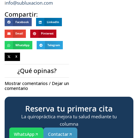
i
nfo@subluxacion.com
Compartir:
Facebook
LinkedIn
Email
Pinterest
WhatsApp
Telegram
X
¿Qué opinas?
Mostrar comentarios / Dejar un
comentario
Reserva tu primera cita
La quiropráctica mejora tu salud mediante tu
columna
WhatsApp
Contactar