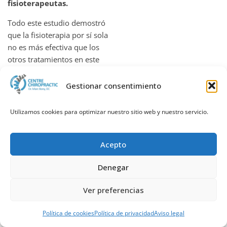
fisioterapeutas.
Todo este estudio demostró
que la fisioterapia por sí sola
no es más efectiva que los
otros tratamientos en este
estudio.
Gestionar consentimiento
Si hubieran investigado el
tema un poco más a fondo
Utilizamos cookies para optimizar nuestro sitio web y nuestro servicio.
habrían notado que existe
una diferencia fundamental
entre la manipulación, que se
Acepto
utilizó en este estudio, y la
manipulación específica
Denegar
utilizada por los
quiroprácticos.
Ver preferencias
También habrían sabido que
Llamar
WhatsApp
Reservar cita
Política de cookies
Política de privacidad
Aviso legal
los quiroprácticos