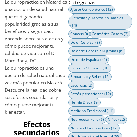
La quiropráctica en Mataró es
Categorías:
una opción de salud natural
Ajuste Quiropráctico
(12)
que está ganando
Bienestar y Hábitos Saludables
popularidad gracias a sus
(14)
beneficios y seguridad.
Cáncer
(9)
Cosmética Casera
(2)
Aprende sobre sus efectos y
Dolor Cervical
(8)
cómo puede mejorar tu
Dolor de Cabeza / Migrañas
(6)
calidad de vida con el Dr.
Dolor de Espalda
(21)
Marc Bony, DC.
La quiropráctica es una
Ejercicio / Deporte
(16)
opción de salud natural cada
Embarazo y Bebes
(12)
vez más popular en Mataró.
Escoliosis
(2)
Descubre la realidad sobre
Estrés y emociones
(10)
sus efectos secundarios y
Hernia Discal
(9)
cómo puede mejorar tu
Medicina Tradicional
(11)
bienestar.
Neurodesarrollo
(6)
Niños
(22)
Efectos
Noticias Quiroprácticas
(17)
secundarios
Nutrición y Salud Natural
(88)