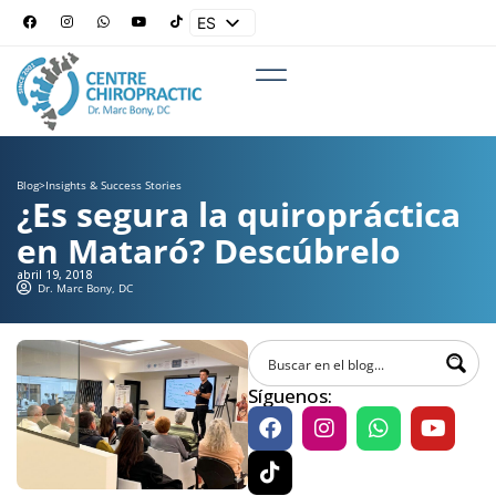
ES
EN
Blog
>
Insights & Success Stories
¿Es segura la quiropráctica
en Mataró? Descúbrelo
abril 19, 2018
Dr. Marc Bony, DC
Síguenos: