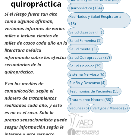
quiropráctica
Quiropráctica
(134)
Si el riesgo fuera tan alto
Resfriados y Salud Respiratoria
como algunos afirman,
(18)
veríamos informes de varios
Salud digestiva
(11)
miles o incluso cientos de
Salud Femenina
(5)
miles de casos cada año en la
Salud mental
(3)
literatura médica
informando sobre los efectos
Salud Quiropractica
(37)
secundarios de la
Salud sin dolor
(39)
quiropráctica.
Sistema Nervioso
(6)
Sueño y Descanso
(4)
Y en los medios de
comunicación, según el
Testimonios de Pacientes
(55)
número de tratamientos
Tratamiento Natural
(38)
realizados cada año, y esto
Vacunas
(5)
Vértigos / Mareos
(2)
es no es el caso. Solo la
prensa sensacionalista puede
sesgar información según le
interese a este respecto.