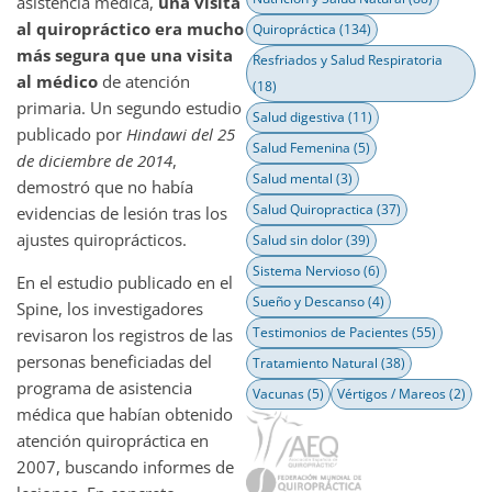
asistencia médica,
una visita
al quiropráctico era mucho
Quiropráctica
(134)
más segura que una visita
Resfriados y Salud Respiratoria
al médico
de atención
(18)
primaria. Un segundo estudio
Salud digestiva
(11)
publicado por
Hindawi del 25
Salud Femenina
(5)
de diciembre de 2014
,
Salud mental
(3)
demostró que no había
Salud Quiropractica
(37)
evidencias de lesión tras los
ajustes quiroprácticos.
Salud sin dolor
(39)
Sistema Nervioso
(6)
En el estudio publicado en el
Sueño y Descanso
(4)
Spine, los investigadores
Testimonios de Pacientes
(55)
revisaron los registros de las
personas beneficiadas del
Tratamiento Natural
(38)
programa de asistencia
Vacunas
(5)
Vértigos / Mareos
(2)
médica que habían obtenido
atención quiropráctica en
2007, buscando informes de