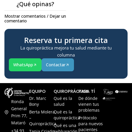
¿Qué opinas?
Mostrar comentarios / Dejar un
comentario
Reserva tu primera cita
La quiropráctica mejora tu salud mediante tu
columna
WhatsApp
Contactar
EQUIPO
QUIROPRÁCTICA
PARA TÍ
Dr. Marc
Qué es la
De dónde
Ronda
Bony
salud
vienen tus
General
problemas
Berta Molera
Qué es la
Prim 77,
–
quiropráctica
Prótocolo
Mataró
Quiropráctica
para nuevos
Qué es una
pacientes
+34 93
Tania Criado –
subluxación