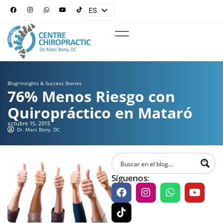
ES
EN
Blog
>
Insights & Success Stories
76% Menos Riesgo con
Quiropráctico en Mataró
octubre 15, 2015
Dr. Marc Bony, DC
Síguenos: