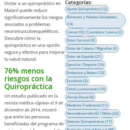
Categorías:
Visitar a un quiropráctico en
Ajuste Quiropráctico
(12)
Mataró puede reducir
significativamente los riesgos
Bienestar y Hábitos Saludables
asociados a problemas
(14)
neuromusculoesqueléticos.
Cáncer
(9)
Cosmética Casera
(2)
Descubre cómo la
Dolor Cervical
(8)
quiropráctica es una opción
Dolor de Cabeza / Migrañas
(6)
segura y efectiva para mejorar
Dolor de Espalda
(21)
tu salud natural.
Ejercicio / Deporte
(16)
76% menos
Embarazo y Bebes
(12)
riesgos con la
Escoliosis
(2)
Quiropráctica
Estrés y emociones
(10)
Un estudio publicado en la
Hernia Discal
(9)
revista médica
«
Spine
» el 9 de
Medicina Tradicional
(11)
diciembre de 2014
, mostró
Neurodesarrollo
(6)
Niños
(22)
que entre las personas
Noticias Quiroprácticas
(17)
beneficiadas del programa de
Nutrición y Salud Natural
(88)