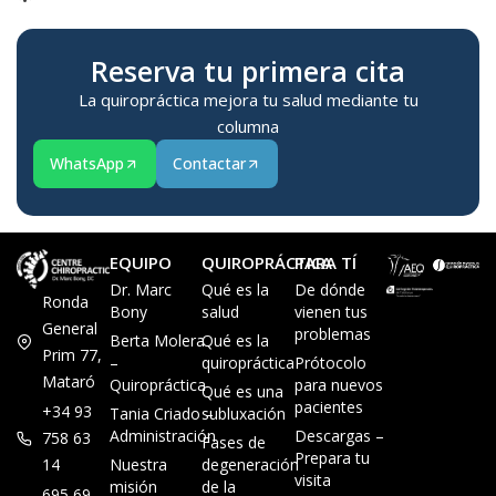
Reserva tu primera cita
La quiropráctica mejora tu salud mediante tu
columna
WhatsApp
Contactar
EQUIPO
QUIROPRÁCTICA
PARA TÍ
Dr. Marc
Qué es la
De dónde
Ronda
Bony
salud
vienen tus
General
problemas
Berta Molera
Qué es la
Prim 77,
–
quiropráctica
Prótocolo
Mataró
Quiropráctica
para nuevos
Qué es una
pacientes
+34 93
Tania Criado –
subluxación
Administración
Descargas –
758 63
Fases de
Prepara tu
14
Nuestra
degeneración
visita
misión
de la
695 69