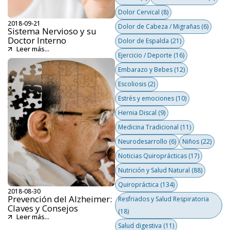
Dolor Cervical
(8)
2018-09-21
Dolor de Cabeza / Migrañas
(6)
Sistema Nervioso y su
Doctor Interno
Dolor de Espalda
(21)
Leer más...
Ejercicio / Deporte
(16)
Embarazo y Bebes
(12)
Escoliosis
(2)
Estrés y emociones
(10)
Hernia Discal
(9)
Medicina Tradicional
(11)
Neurodesarrollo
(6)
Niños
(22)
Noticias Quiroprácticas
(17)
Nutrición y Salud Natural
(88)
Quiropráctica
(134)
2018-08-30
Prevención del Alzheimer:
Resfriados y Salud Respiratoria
Claves y Consejos
(18)
Leer más...
Salud digestiva
(11)