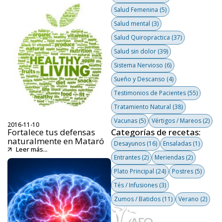
Salud Femenina
(5)
Salud mental
(3)
Salud Quiropractica
(37)
Salud sin dolor
(39)
Sistema Nervioso
(6)
Sueño y Descanso
(4)
Testimonios de Pacientes
(55)
Tratamiento Natural
(38)
Vacunas
(5)
Vértigos / Mareos
(2)
2016-11-10
Fortalece tus defensas
Categorías de recetas:
naturalmente en Mataró
Desayunos
(16)
Ensaladas
(1)
Leer más...
Entrantes
(2)
Meriendas
(2)
Plato Principal
(24)
Postres
(5)
Tés / Infusiones
(3)
Zumos / Batidos
(11)
Verano
(2)