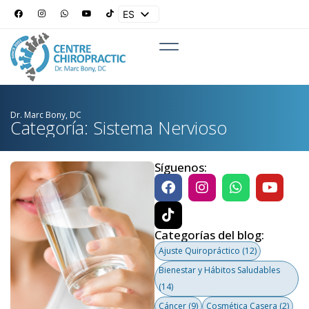
ES
EN
Dr. Marc Bony, DC
Categoría: Sistema Nervioso
Síguenos:
Categorías del blog:
Ajuste Quiropráctico
(12)
Bienestar y Hábitos Saludables
(14)
Cáncer
(9)
Cosmética Casera
(2)