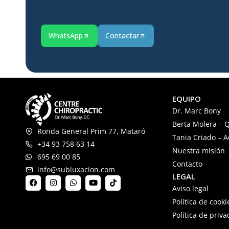
WhatsApp
Contactar
EQUIPO
Dr. Marc Bony
Berta Molera – Q
Ronda General Prim 77, Mataró
Tania Criado – 
+34 93 758 63 14
Nuestra misión
695 69 00 85
Contacto
info@subluxacion.com
LEGAL
Aviso legal
Política de cooki
Política de priv