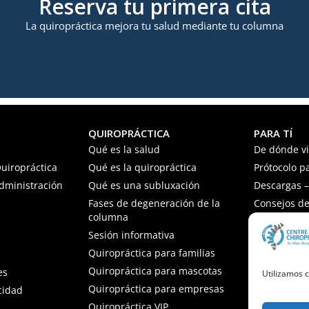
Reserva tu primera cita
La quiropráctica mejora tu salud mediante tu columna
QUIROPRÁCTICA
PARA TÍ
Qué es la salud
De dónde v
uiropráctica
Qué es la quiropráctica
Prótocolo p
Administración
Qué es una subluxación
Descargas – 
Fases de degeneración de la
Consejos de
columna
Preguntas f
Sesión informativa
Quiropráctica para familias
Quiropráctica para mascotas
es
Utilizamos c
Quiropráctica para empresas
acidad
Quiropráctica VIP