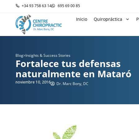
+34 93 758 63 14
695 69 00 85
Inicio
Quiropráctica
P
Blog
>
Insights & Success Stories
Fortalece tus defensas
naturalmente en Mataró
noviembre 10, 2016
Dr. Marc Bony, DC