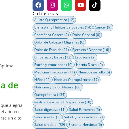
Categorías:
Ajuste Quiropráctico
(12)
Bienestar y Hábitos Saludables
(14)
Cáncer
(9)
Cosmética Casera
(2)
Dolor Cervical
(8)
Dolor de Cabeza / Migrañas
(6)
Dolor de Espalda
(21)
Ejercicio / Deporte
(16)
Embarazo y Bebes
(12)
Escoliosis
(2)
Estrés y emociones
(10)
Hernia Discal
(9)
 óptima
Medicina Tradicional
(11)
Neurodesarrollo
(6)
Niños
(22)
Noticias Quiroprácticas
(17)
a de
Nutrición y Salud Natural
(88)
Quiropráctica
(134)
Resfriados y Salud Respiratoria
(18)
que alegría.
Salud digestiva
(11)
Salud Femenina
(5)
del año en
Salud mental
(3)
Salud Quiropractica
(37)
rse un alto
Salud sin dolor
(39)
Sistema Nervioso
(6)