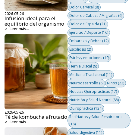
Dolor Cervical
(8)
2026-05-26
Dolor de Cabeza / Migrañas
(6)
Infusión ideal para el
equilibrio del organismo
Dolor de Espalda
(21)
Leer más...
Ejercicio / Deporte
(16)
Embarazo y Bebes
(12)
Escoliosis
(2)
Estrés y emociones
(10)
Hernia Discal
(9)
Medicina Tradicional
(11)
Neurodesarrollo
(6)
Niños
(22)
Noticias Quiroprácticas
(17)
Nutrición y Salud Natural
(88)
Quiropráctica
(134)
2026-05-26
Té de kombucha afrutado
Resfriados y Salud Respiratoria
Leer más...
(18)
Salud digestiva
(11)