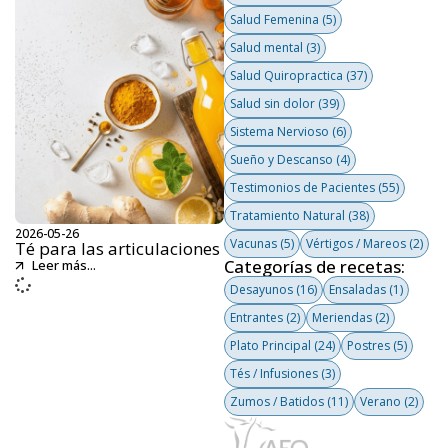
Salud Femenina
(5)
Salud mental
(3)
Salud Quiropractica
(37)
Salud sin dolor
(39)
Sistema Nervioso
(6)
Sueño y Descanso
(4)
Testimonios de Pacientes
(55)
Tratamiento Natural
(38)
2026-05-26
Vacunas
(5)
Vértigos / Mareos
(2)
Té para las articulaciones
Categorías de recetas:
Leer más...
Desayunos
(16)
Ensaladas
(1)
Entrantes
(2)
Meriendas
(2)
Plato Principal
(24)
Postres
(5)
Tés / Infusiones
(3)
Zumos / Batidos
(11)
Verano
(2)