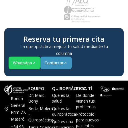
Reserva tu primera cita
La quiropráctica mejora tu salud mediante tu
columna
WhatsApp
Contactar
EQUIPO
QUIROPRÁCTICA
PARA TÍ
Dr. Marc
Qué es la
De dónde
Ronda
Bony
salud
vienen tus
General
problemas
Berta Molera
Qué es la
Prim 77,
–
quiropráctica
Prótocolo
Mataró
Quiropráctica
para nuevos
Qué es una
pacientes
+34 93
Tania Criado –
subluxación