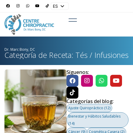
ES
EN
Dr. Marc Bony, DC
Categoría de Receta: Tés / Infusiones
Síguenos:
Categorías del blog:
Ajuste Quiropráctico
(12)
Bienestar y Hábitos Saludables
(14)
Cáncer
(9)
Cosmética Casera
(2)