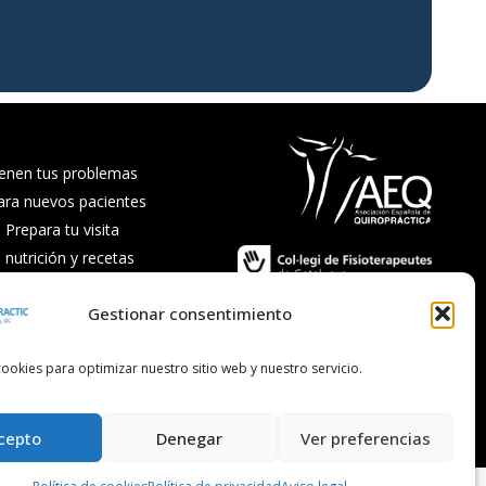
enen tus problemas
ara nuevos pacientes
Prepara tu visita
nutrición y recetas
recuentes
Gestionar consentimiento
ookies para optimizar nuestro sitio web y nuestro servicio.
cepto
Denegar
Ver preferencias