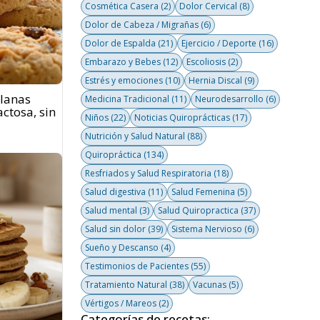
Cosmética Casera
(2)
Dolor Cervical
(8)
Dolor de Cabeza / Migrañas
(6)
Dolor de Espalda
(21)
Ejercicio / Deporte
(16)
Embarazo y Bebes
(12)
Escoliosis
(2)
Estrés y emociones
(10)
Hernia Discal
(9)
llanas
Medicina Tradicional
(11)
Neurodesarrollo
(6)
actosa, sin
Niños
(22)
Noticias Quiroprácticas
(17)
Nutrición y Salud Natural
(88)
Quiropráctica
(134)
Resfriados y Salud Respiratoria
(18)
Salud digestiva
(11)
Salud Femenina
(5)
Salud mental
(3)
Salud Quiropractica
(37)
Salud sin dolor
(39)
Sistema Nervioso
(6)
Sueño y Descanso
(4)
Testimonios de Pacientes
(55)
Tratamiento Natural
(38)
Vacunas
(5)
Vértigos / Mareos
(2)
Categorías de recetas: