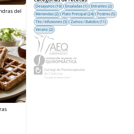
Desayunos
(16)
Ensaladas
(1)
Entrantes
(2)
ndras del
Meriendas
(2)
Plato Principal
(24)
Postres
(5)
Tés / Infusiones
(3)
Zumos / Batidos
(11)
Verano
(2)
ras