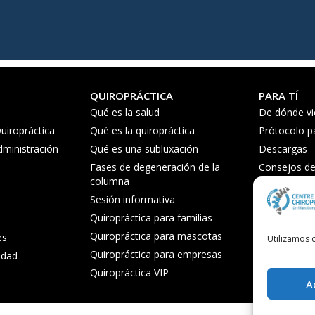
QUIROPRÁCTICA
PARA TÍ
Qué es la salud
De dónde vi
uiropráctica
Qué es la quiropráctica
Prótocolo p
dministración
Qué es una subluxación
Descargas – 
Fases de degeneración de la
Consejos de 
columna
Preguntas f
Sesión informativa
Quiropráctica para familias
Quiropráctica para mascotas
es
Utilizamos c
Quiropráctica para empresas
cidad
Quiropráctica VIP
A