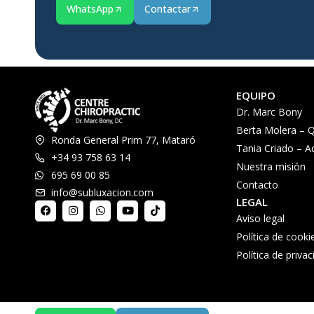
WhatsApp
Contactar
EQUIPO
Dr. Marc Bony
Berta Molera – Q
Ronda General Prim 77, Mataró
Tania Criado – A
+34 93 758 63 14
Nuestra misión
695 69 00 85
Contacto
info@subluxacion.com
LEGAL
Aviso legal
Política de cooki
Política de priva