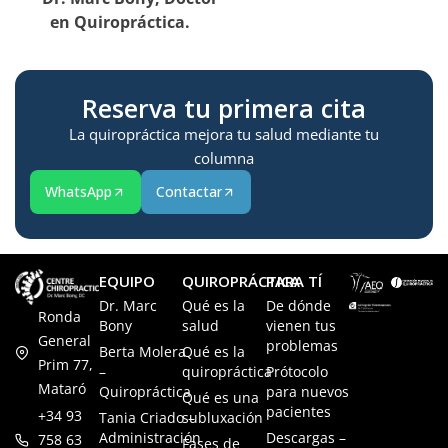
en Quiropráctica.
Reserva tu primera cita
La quiropráctica mejora tu salud mediante tu
columna
WhatsApp
Contactar
EQUIPO
QUIROPRÁCTICA
PARA TÍ
Dr. Marc
Qué es la
De dónde
Ronda
Bony
salud
vienen tus
General
problemas
Berta Molera
Qué es la
Prim 77,
–
quiropráctica
Prótocolo
Mataró
Quiropráctica
para nuevos
Qué es una
pacientes
+34 93
Tania Criado –
subluxación
Administración
Descargas –
758 63
Fases de