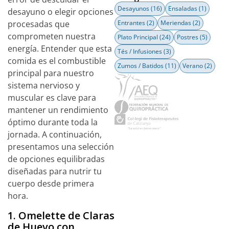
Desayunos
(16)
Ensaladas
(1)
desayuno o elegir opciones
procesadas que
Entrantes
(2)
Meriendas
(2)
comprometen nuestra
Plato Principal
(24)
Postres
(5)
energía. Entender que esta
Tés / Infusiones
(3)
comida es el combustible
Zumos / Batidos
(11)
Verano
(2)
principal para nuestro
sistema nervioso y
muscular es clave para
mantener un rendimiento
óptimo durante toda la
jornada. A continuación,
presentamos una selección
de opciones equilibradas
diseñadas para nutrir tu
cuerpo desde primera
hora.
1. Omelette de Claras
de Huevo con