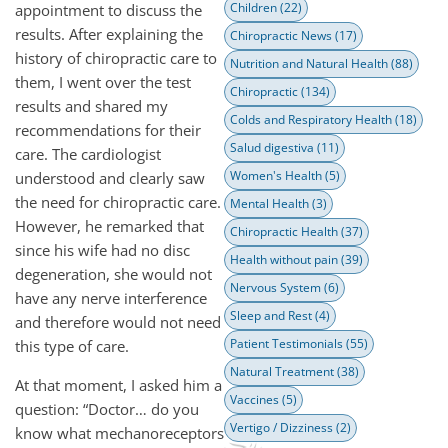
Children
(22)
appointment to discuss the
results. After explaining the
Chiropractic News
(17)
history of chiropractic care to
Nutrition and Natural Health
(88)
them, I went over the test
Chiropractic
(134)
results and shared my
Colds and Respiratory Health
(18)
recommendations for their
Salud digestiva
(11)
care. The cardiologist
Women's Health
(5)
understood and clearly saw
the need for chiropractic care.
Mental Health
(3)
However, he remarked that
Chiropractic Health
(37)
since his wife had no disc
Health without pain
(39)
degeneration, she would not
Nervous System
(6)
have any nerve interference
Sleep and Rest
(4)
and therefore would not need
Patient Testimonials
(55)
this type of care.
Natural Treatment
(38)
At that moment, I asked him a
Vaccines
(5)
question: “Doctor… do you
Vertigo / Dizziness
(2)
know what mechanoreceptors