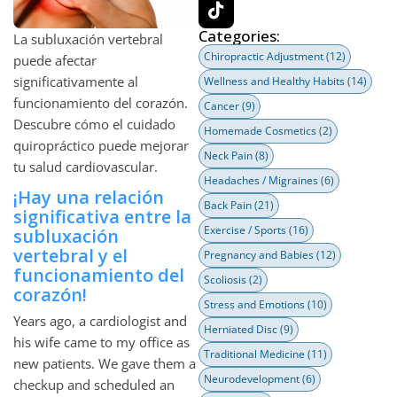
Categories:
La subluxación vertebral
Chiropractic Adjustment
(12)
puede afectar
significativamente al
Wellness and Healthy Habits
(14)
funcionamiento del corazón.
Cancer
(9)
Descubre cómo el cuidado
Homemade Cosmetics
(2)
quiropráctico puede mejorar
Neck Pain
(8)
tu salud cardiovascular.
Headaches / Migraines
(6)
¡Hay una relación
Back Pain
(21)
significativa entre la
Exercise / Sports
(16)
subluxación
vertebral y el
Pregnancy and Babies
(12)
funcionamiento del
Scoliosis
(2)
corazón!
Stress and Emotions
(10)
Years ago, a cardiologist and
Herniated Disc
(9)
his wife came to my office as
Traditional Medicine
(11)
new patients. We gave them a
Neurodevelopment
(6)
checkup and scheduled an