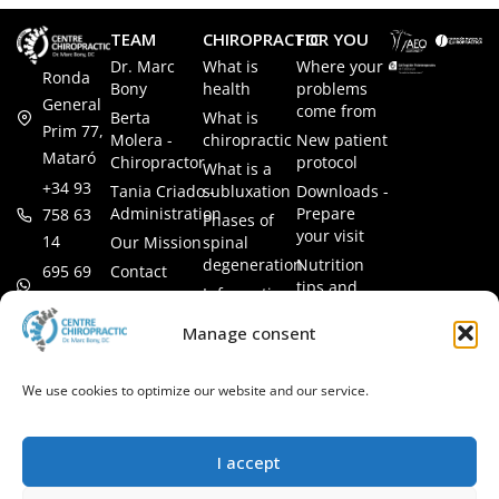
TEAM
CHIROPRACTIC
FOR YOU
Dr. Marc
What is
Where your
Ronda
Bony
health
problems
General
come from
Berta
What is
Prim 77,
Molera -
chiropractic
New patient
Mataró
Chiropractor
protocol
What is a
+34 93
Tania Criado -
subluxation
Downloads -
Administration
Prepare
758 63
Phases of
your visit
14
Our Mission
spinal
degeneration
Nutrition
Contact
695 69
tips and
Information
00 85
LEGAL
recipes
session
Legal Notice
info@subluxacion.com
Manage consent
Frequently
Chiropractic
Cookie
Asked
for families
Policy
Questions
We use cookies to optimize our website and our service.
Chiropractic
Privacy
for pets
Policy
Chiropractic
I accept
for
companies