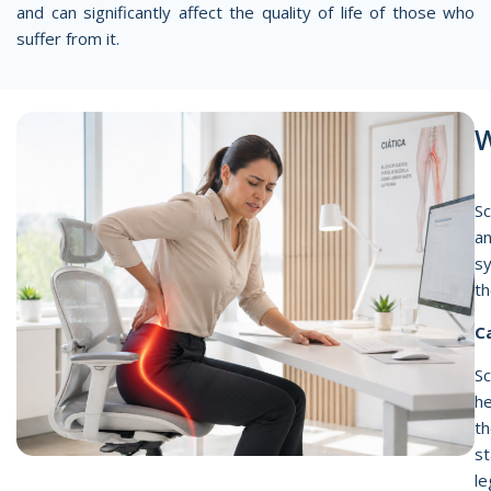
and can significantly affect the quality of life of those who
suffer from it.
W
Sc
an
sy
th
C
Sc
he
th
st
le