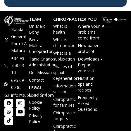
TEAM
CHIROPRACTIC
FOR YOU
Dr. Marc
What is
Where your
Ronda
Bony
health
problems
General
come from
Berta
What is
Prim 77,
Molera -
chiropractic
New patient
Mataró
Chiropractor
protocol
What is a
+34 93
Tania Criado -
subluxation
Downloads -
Administration
Prepare
758 63
Phases of
your visit
14
Our Mission
spinal
degeneration
Nutrition
Contact
695 69
tips and
Information
00 85
LEGAL
recipes
session
Legal Notice
info@subluxacion.com
Frequently
Chiropractic
Cookie
Asked
for families
Policy
Questions
Chiropractic
Privacy
for pets
Policy
Chiropractic