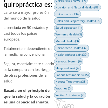
Chiropractic News
(17)
quiropráctica es:
Nutrition and Natural Health
(88)
La tercera mayor profesión
Chiropractic
(134)
del mundo de la salud.
Colds and Respiratory Health
(18)
Licenciada en 50 estados y
Salud digestiva
(11)
casi todos los países
Women's Health
(5)
europeos.
Mental Health
(3)
Chiropractic Health
(37)
Totalmente independiente de
la medicina convencional.
Health without pain
(39)
Nervous System
(6)
Segura, especialmente cuando
Sleep and Rest
(4)
se la compara con los riesgos
Patient Testimonials
(55)
de otras profesiones de la
salud.
Natural Treatment
(38)
Vaccines
(5)
Basada en el principio de
Vertigo / Dizziness
(2)
que la salud y la curación
es una capacidad innata
.