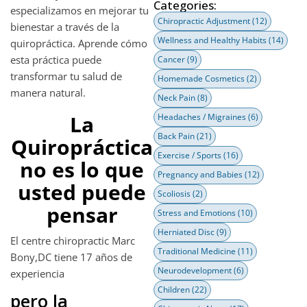
Categories:
especializamos en mejorar tu
Chiropractic Adjustment
(12)
bienestar a través de la
Wellness and Healthy Habits
(14)
quiropráctica. Aprende cómo
esta práctica puede
Cancer
(9)
transformar tu salud de
Homemade Cosmetics
(2)
manera natural.
Neck Pain
(8)
La
Headaches / Migraines
(6)
Back Pain
(21)
Quiropráctica
Exercise / Sports
(16)
no es lo que
Pregnancy and Babies
(12)
usted puede
Scoliosis
(2)
pensar
Stress and Emotions
(10)
Herniated Disc
(9)
El centre chiropractic Marc
Traditional Medicine
(11)
Bony,DC tiene 17 años de
Neurodevelopment
(6)
experiencia
Children
(22)
pero la