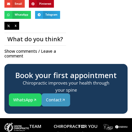
Email
Pinterest
WhatsApp
Telegram
X
What do you think?
Show comments / Leave a
comment
Book your first appointment
Chiropractic improves your health through
your spine
WhatsApp
Contact
TEAM
CHIROPRACTIC
FOR YOU