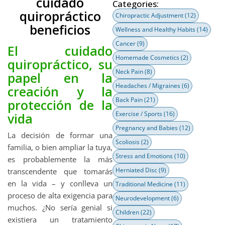
cuidado
Categories:
quiropráctico
Chiropractic Adjustment
(12)
beneficios
Wellness and Healthy Habits
(14)
Cancer
(9)
El cuidado
Homemade Cosmetics
(2)
quiropráctico, su
Neck Pain
(8)
papel en la
Headaches / Migraines
(6)
creación y la
Back Pain
(21)
protección de la
Exercise / Sports
(16)
vida
Pregnancy and Babies
(12)
La decisión de formar una
Scoliosis
(2)
familia, o bien ampliar la tuya,
Stress and Emotions
(10)
es probablemente la más
Herniated Disc
(9)
transcendente que tomarás
en la vida – y conlleva un
Traditional Medicine
(11)
proceso de alta exigencia para
Neurodevelopment
(6)
muchos. ¿No sería genial si
Children
(22)
existiera un tratamiento