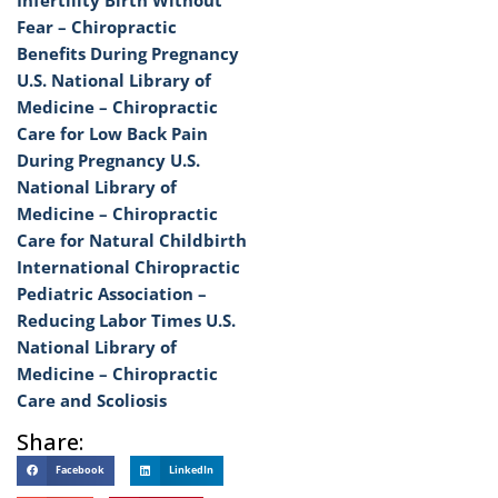
Infertility
Birth Without
Fear – Chiropractic
Benefits During Pregnancy
U.S. National Library of
Medicine – Chiropractic
Care for Low Back Pain
During Pregnancy
U.S.
National Library of
Medicine – Chiropractic
Care for Natural Childbirth
International Chiropractic
Pediatric Association –
Reducing Labor Times
U.S.
National Library of
Medicine – Chiropractic
Care and Scoliosis
Share:
Facebook
LinkedIn