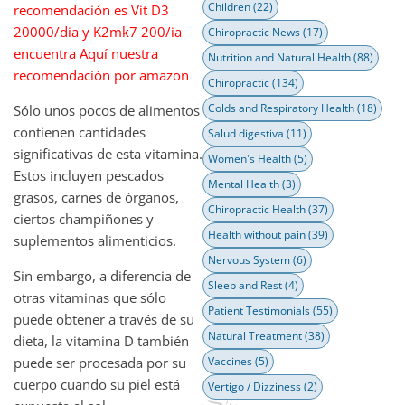
Children
(22)
recomendación es Vit D3
20000/dia y K2mk7 200/ia
Chiropractic News
(17)
encuentra Aquí nuestra
Nutrition and Natural Health
(88)
recomendación por amazon
Chiropractic
(134)
Colds and Respiratory Health
(18)
Sólo unos pocos de alimentos
contienen cantidades
Salud digestiva
(11)
significativas de esta vitamina.
Women's Health
(5)
Estos incluyen pescados
Mental Health
(3)
grasos, carnes de órganos,
Chiropractic Health
(37)
ciertos champiñones y
Health without pain
(39)
suplementos alimenticios.
Nervous System
(6)
Sin embargo, a diferencia de
Sleep and Rest
(4)
otras vitaminas que sólo
Patient Testimonials
(55)
puede obtener a través de su
Natural Treatment
(38)
dieta, la vitamina D también
puede ser procesada por su
Vaccines
(5)
cuerpo cuando su piel está
Vertigo / Dizziness
(2)