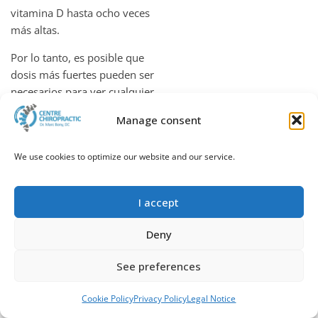
vitamina D hasta ocho veces
más altas.
Por lo tanto, es posible que
dosis más fuertes pueden ser
necesarios para ver cualquier
aumento en la fuerza
Manage consent
muscular en individuos más
jóvenes. Sin embargo, se
We use cookies to optimize our website and our service.
necesitan más estudios antes
de que se puedan hacer
recomendaciones definitivas.
I accept
Conclusion
: Mantener
Deny
buenos niveles de vitamina D
puede ayudar a aumentar la
See preferences
fuerza muscular. También
puede reducir el riesgo de
Call
WhatsApp
Book an appointment
Cookie Policy
Privacy Policy
Legal Notice
caídas y fragilidad en los