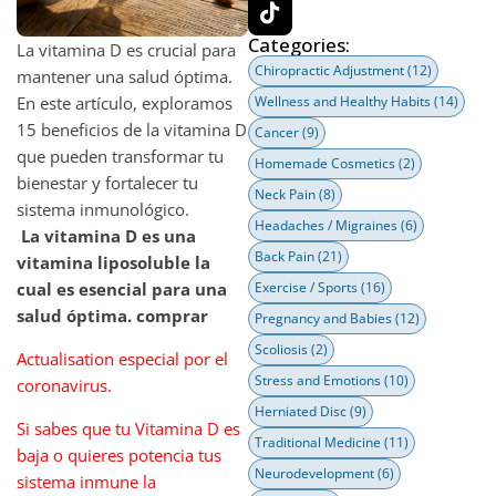
Categories:
La vitamina D es crucial para
Chiropractic Adjustment
(12)
mantener una salud óptima.
En este artículo, exploramos
Wellness and Healthy Habits
(14)
15 beneficios de la vitamina D
Cancer
(9)
que pueden transformar tu
Homemade Cosmetics
(2)
bienestar y fortalecer tu
Neck Pain
(8)
sistema inmunológico.
Headaches / Migraines
(6)
La vitamina D es una
Back Pain
(21)
vitamina liposoluble la
cual es esencial para una
Exercise / Sports
(16)
salud óptima. comprar
Pregnancy and Babies
(12)
Scoliosis
(2)
Actualisation especial por el
Stress and Emotions
(10)
coronavirus.
Herniated Disc
(9)
Si sabes que tu Vitamina D es
Traditional Medicine
(11)
baja o quieres potencia tus
Neurodevelopment
(6)
sistema inmune la