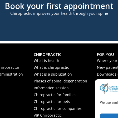
Book your first appointment
Chiropractic improves your health through your spine
CHIROPRACTIC
FOR YOU
What is health
Where your
hiropractor
What is chiropractic
New patient
dministration
What is a subluxation
Downloads -
Phases of spinal degeneration
Nutrition ti
Information session
Frequently 
Chiropractic for families
Chiropractic for pets
We use cooki
Chiropractic for companies
VIP Chiropractic