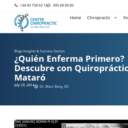
+34 93 758 63 14
695 69 00 85
Home
Chiropractic
Fo
Blog
>
Insights & Success Stories
¿Quién Enferma Primero?
Descubre con Quiroprácti
Mataró
July 29, 2014
Dr. Marc Bony, DC