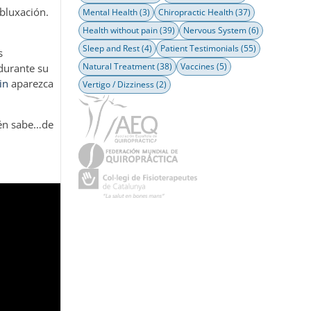
bluxación.
Mental Health
(3)
Chiropractic Health
(37)
Health without pain
(39)
Nervous System
(6)
Sleep and Rest
(4)
Patient Testimonials
(55)
s
Natural Treatment
(38)
Vaccines
(5)
durante su
in
aparezca
Vertigo / Dizziness
(2)
uién sabe…de