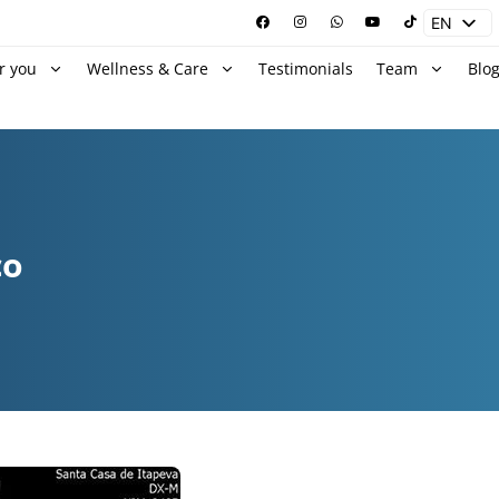
EN
ES
r you
Wellness & Care
Testimonials
Team
Blo
co