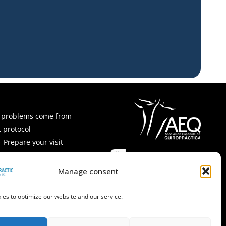
 problems come from
 protocol
 Prepare your visit
ps and recipes
Asked Questions
Manage consent
es to optimize our website and our service.