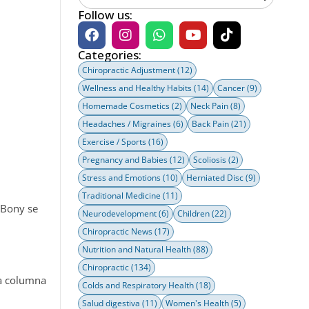
Follow us:
Categories:
Chiropractic Adjustment
(12)
Wellness and Healthy Habits
(14)
Cancer
(9)
Homemade Cosmetics
(2)
Neck Pain
(8)
Headaches / Migraines
(6)
Back Pain
(21)
Exercise / Sports
(16)
Pregnancy and Babies
(12)
Scoliosis
(2)
Stress and Emotions
(10)
Herniated Disc
(9)
Traditional Medicine
(11)
 Bony se
Neurodevelopment
(6)
Children
(22)
Chiropractic News
(17)
Nutrition and Natural Health
(88)
Chiropractic
(134)
la columna
Colds and Respiratory Health
(18)
Salud digestiva
(11)
Women's Health
(5)