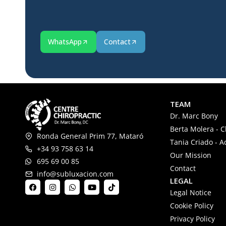
WhatsApp
Contact
TEAM
Dr. Marc Bony
Berta Molera - C
Ronda General Prim 77, Mataró
Tania Criado - A
+34 93 758 63 14
Our Mission
695 69 00 85
Contact
info@subluxacion.com
LEGAL
Legal Notice
Cookie Policy
Privacy Policy