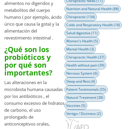
Chiropractic News
(17)
alimentos no digeridos y
Nutrition and Natural Health
(88)
metabolitos del cuerpo
humano ( por ejemplo, ácido
Chiropractic
(134)
úrico que causa la gota) y la
Colds and Respiratory Health
(18)
alimentación del
Salud digestiva
(11)
revestimiento intestinal .
Women's Health
(5)
¿Qué son los
Mental Health
(3)
probióticos y
Chiropractic Health
(37)
por qué son
Health without pain
(39)
importantes?
Nervous System
(6)
Sleep and Rest
(4)
Las alteraciones en la
microbiota humana causadas
Patient Testimonials
(55)
por los antibióticos , el
Natural Treatment
(38)
consumo excesivo de hidratos
Vaccines
(5)
de carbono, el uso
Vertigo / Dizziness
(2)
prolongado de
anticonceptivos orales,