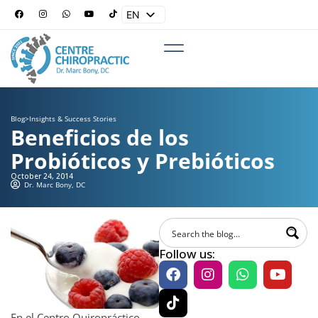
EN
ES
Blog
>
Insights & Success Stories
Beneficios de los
Probióticos y Prebióticos
October 24, 2014
Dr. Marc Bony, DC
Follow us:
En el Centro Quiropráctico