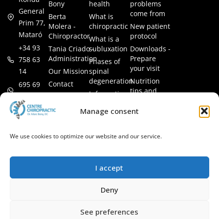
Bony
health
problems
General
come from
Berta
What is
Prim 77,
Molera -
chiropractic
New patient
Mataró
Chiropractor
protocol
What is a
+34 93
Tania Criado -
subluxation
Downloads -
Administration
Prepare
758 63
Phases of
your visit
14
Our Mission
spinal
degeneration
Nutrition
Contact
695 69
tips and
Information
00 85
LEGAL
recipes
session
Legal Notice
info@subluxacion.com
Manage consent
Frequently
Chiropractic
Cookie
Asked
for families
Policy
Questions
We use cookies to optimize our website and our service.
Chiropractic
Privacy
for pets
Policy
Chiropractic
I accept
for
companies
Deny
VIP
Chiropractic
See preferences