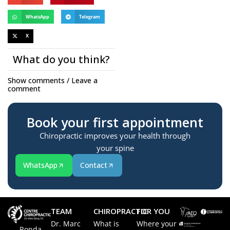
WhatsApp
Telegram
X
What do you think?
Show comments / Leave a
comment
Book your first appointment
Chiropractic improves your health through
your spine
WhatsApp
Contact
TEAM
CHIROPRACTIC
FOR YOU
Dr. Marc
What is
Where your
Ronda