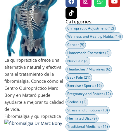
Categories:
Chiropractic Adjustment
(12)
Wellness and Healthy Habits
(14)
Cancer
(9)
Homemade Cosmetics
(2)
La quiropráctica ofrece una
Neck Pain
(8)
alternativa natural y efectiva
Headaches / Migraines
(6)
para el tratamiento de la
Back Pain
(21)
fibromialgia. Conoce cómo el
Exercise / Sports
(16)
Centro Quiropráctico Marc
Pregnancy and Babies
(12)
Bony en Mataró puede
ayudarte a mejorar tu calidad
Scoliosis
(2)
de vida.
Stress and Emotions
(10)
Fibromialgia y quiropráctica
Herniated Disc
(9)
Traditional Medicine
(11)