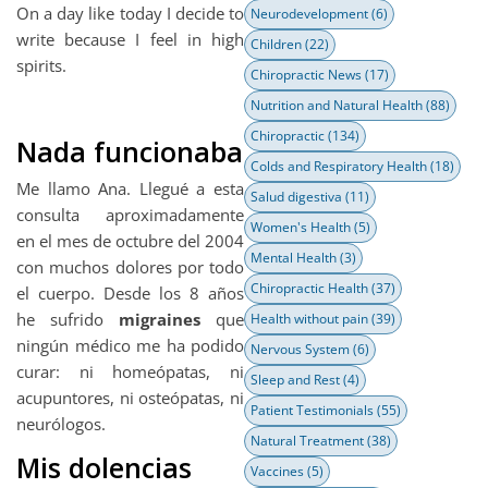
On a day like today I decide to
Neurodevelopment
(6)
write because I feel in high
Children
(22)
spirits.
Chiropractic News
(17)
Nutrition and Natural Health
(88)
Chiropractic
(134)
Nada funcionaba
Colds and Respiratory Health
(18)
Me llamo Ana. Llegué a esta
Salud digestiva
(11)
consulta aproximadamente
Women's Health
(5)
en el mes de octubre del 2004
Mental Health
(3)
con muchos dolores por todo
Chiropractic Health
(37)
el cuerpo. Desde los 8 años
he sufrido
migraines
que
Health without pain
(39)
ningún médico me ha podido
Nervous System
(6)
curar: ni homeópatas, ni
Sleep and Rest
(4)
acupuntores, ni osteópatas, ni
Patient Testimonials
(55)
neurólogos.
Natural Treatment
(38)
Mis dolencias
Vaccines
(5)