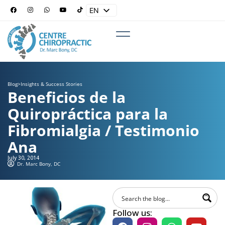
EN
ES
Blog
>
Insights & Success Stories
Beneficios de la
Quiropráctica para la
Fibromialgia / Testimonio
Ana
July 30, 2014
Dr. Marc Bony, DC
Follow us: