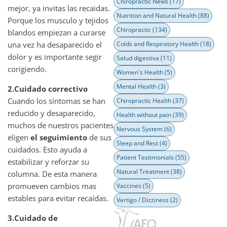
Chiropractic News
(17)
mejor, ya invitas las recaidas.
Nutrition and Natural Health
(88)
Porque los musculo y tejidos
Chiropractic
(134)
blandos empiezan a curarse
una vez ha desaparecido el
Colds and Respiratory Health
(18)
dolor y es importante segir
Salud digestiva
(11)
corigiendo.
Women's Health
(5)
Mental Health
(3)
2.Cuidado correctivo
Cuando los síntomas se han
Chiropractic Health
(37)
reducido y desaparecido,
Health without pain
(39)
muchos de nuestros pacientes
Nervous System
(6)
eligen
el seguimiento
de sus
Sleep and Rest
(4)
cuidados. Esto ayuda a
Patient Testimonials
(55)
estabilizar y reforzar su
Natural Treatment
(38)
columna. De esta manera
promueven cambios mas
Vaccines
(5)
estables para evitar recaídas.
Vertigo / Dizziness
(2)
3.Cuidado de