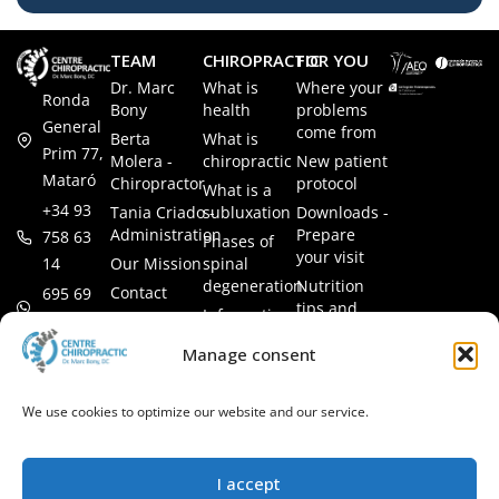
TEAM
CHIROPRACTIC
FOR YOU
Dr. Marc
What is
Where your
Ronda
Bony
health
problems
General
come from
Berta
What is
Prim 77,
Molera -
chiropractic
New patient
Mataró
Chiropractor
protocol
What is a
+34 93
Tania Criado -
subluxation
Downloads -
Administration
Prepare
758 63
Phases of
your visit
14
Our Mission
spinal
degeneration
Nutrition
Contact
695 69
tips and
Information
00 85
LEGAL
recipes
session
Legal Notice
info@subluxacion.com
Manage consent
Frequently
Chiropractic
Cookie
Asked
for families
Policy
Questions
We use cookies to optimize our website and our service.
Chiropractic
Privacy
for pets
Policy
Chiropractic
I accept
for