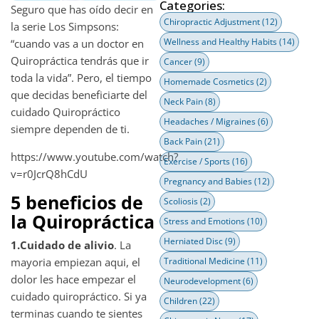
Categories:
Seguro que has oído decir en
Chiropractic Adjustment
(12)
la serie Los Simpsons:
Wellness and Healthy Habits
(14)
“cuando vas a un doctor en
Quiropráctica tendrás que ir
Cancer
(9)
toda la vida”. Pero, el tiempo
Homemade Cosmetics
(2)
que decidas beneficiarte del
Neck Pain
(8)
cuidado Quiropráctico
Headaches / Migraines
(6)
siempre dependen de ti.
Back Pain
(21)
https://www.youtube.com/watch?
Exercise / Sports
(16)
v=r0JcrQ8hCdU
Pregnancy and Babies
(12)
5 beneficios de
Scoliosis
(2)
la Quiropráctica
Stress and Emotions
(10)
Herniated Disc
(9)
1.Cuidado de alivio
. La
mayoria empiezan aqui, el
Traditional Medicine
(11)
dolor les hace empezar el
Neurodevelopment
(6)
cuidado quiropráctico. Si ya
Children
(22)
terminas cuando te sientes