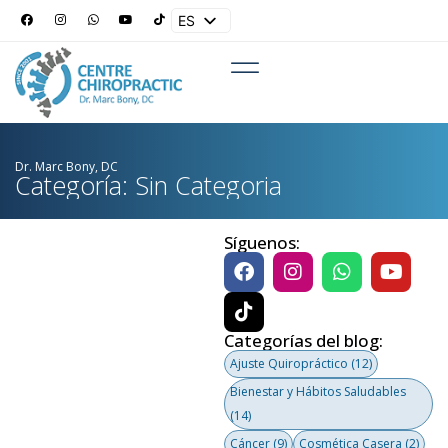
ES
EN
Dr. Marc Bony, DC
Categoría: Sin Categoria
Síguenos:
Categorías del blog:
Ajuste Quiropráctico
(12)
Bienestar y Hábitos Saludables
(14)
Cáncer
(9)
Cosmética Casera
(2)