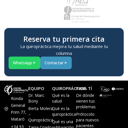
Reserva tu primera cita
La quiropráctica mejora tu salud mediante tu
columna
WhatsApp
Contactar
EQUIPO
QUIROPRÁCTICA
PARA TÍ
Dr. Marc
Qué es la
De dónde
Ronda
Bony
salud
vienen tus
General
problemas
Berta Molera
Qué es la
Prim 77,
–
quiropráctica
Prótocolo
Mataró
Quiropráctica
para nuevos
Qué es una
pacientes
+34 93
Tania Criado –
subluxación