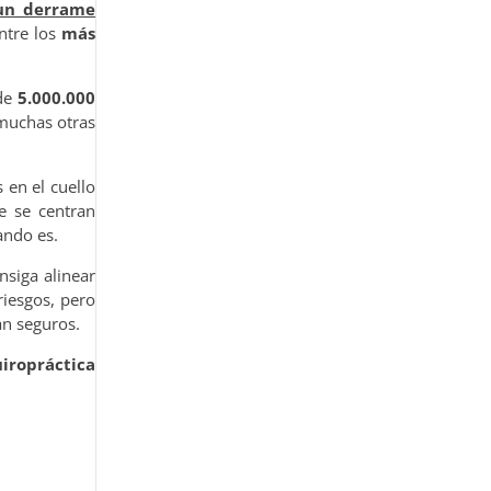
 un derrame
ntre los
más
 de
5.000.000
muchas otras
 en el cuello
e se centran
ando es.
nsiga alinear
riesgos, pero
an seguros.
iropráctica