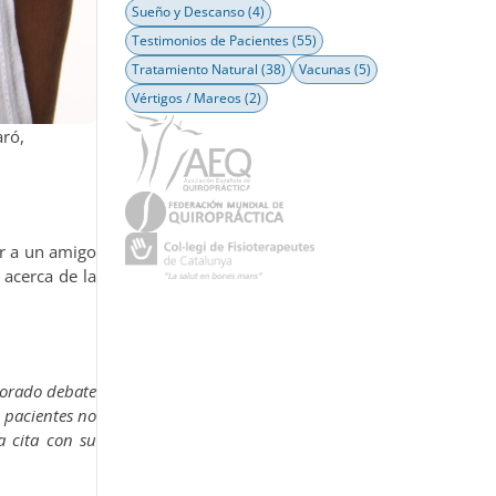
Sueño y Descanso
(4)
Testimonios de Pacientes
(55)
Tratamiento Natural
(38)
Vacunas
(5)
Vértigos / Mareos
(2)
aró,
ar a un amigo
 acerca de la
lorado debate
s pacientes no
a cita con su