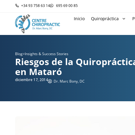
+34 93 758 63 14
695 69 00 85
Inicio
Quiropráctica
P
Blog
>
Insights & Success Stories
Riesgos de la Quiropráctic
en Mataró
diciembre 17, 2014
Dr. Marc Bony, DC