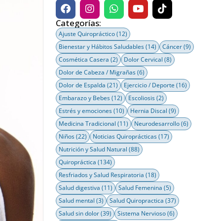
Categorías:
Ajuste Quiropráctico
(12)
Bienestar y Hábitos Saludables
(14)
Cáncer
(9)
Cosmética Casera
(2)
Dolor Cervical
(8)
Dolor de Cabeza / Migrañas
(6)
Dolor de Espalda
(21)
Ejercicio / Deporte
(16)
Embarazo y Bebes
(12)
Escoliosis
(2)
Estrés y emociones
(10)
Hernia Discal
(9)
Medicina Tradicional
(11)
Neurodesarrollo
(6)
Niños
(22)
Noticias Quiroprácticas
(17)
Nutrición y Salud Natural
(88)
Quiropráctica
(134)
Resfriados y Salud Respiratoria
(18)
Salud digestiva
(11)
Salud Femenina
(5)
Salud mental
(3)
Salud Quiropractica
(37)
Salud sin dolor
(39)
Sistema Nervioso
(6)