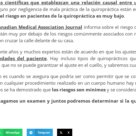
 científicas que establezcan una relación causal entre
ro por negligencia de mala práctica de la quiropráctica están e
el riesgo en pacientes de la quiropráctica es muy bajo
.
anadian Medical Association Journal
informa sobre el riesgo
están muy por debajo de los riesgos comúnmente asociados con 
cruzar la calle delante de su casa.
nte años y muchos expertos están de acuerdo en que los ajustes
edades del paciente
. Hay incluso tipos de quiroprácticos qu
s que no se puede garantizar el ajuste en el cuello, y sabremos cu
llo es cuando se asegura que podría ser como permitir que se co
con cualquier procedimiento realizado en un cuerpo humano hay 
cos se ha demostrado que
los riesgos son mínimos
y se consider
e hagamos un examen y juntos podremos determinar si la qu
WhatsApp
Telegram
X