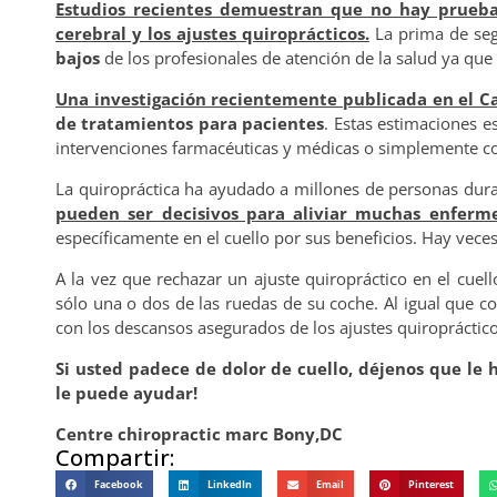
Estudios recientes demuestran que no hay pruebas
cerebral y los ajustes quiroprácticos.
La prima de segu
bajos
de los profesionales de atención de la salud ya que
Una investigación recientemente publicada en el C
de tratamientos para pacientes
. Estas estimaciones 
intervenciones farmacéuticas y médicas o simplemente con 
La quiropráctica ha ayudado a millones de personas dura
pueden ser decisivos para aliviar muchas enferm
específicamente en el cuello por sus beneficios. Hay vece
A la vez que rechazar un ajuste quiropráctico en el cue
sólo una o dos de las ruedas de su coche. Al igual que 
con los descansos asegurados de los ajustes quiroprácti
Si usted padece de dolor de cuello, déjenos que l
le puede ayudar!
Centre chiropractic marc Bony,DC
Compartir:
Facebook
LinkedIn
Email
Pinterest