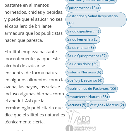
bastante en alimentos
Quiropráctica
(134)
horneados, chicles y bebidas,
Resfriados y Salud Respiratoria
y puede que el azúcar no sea
(18)
el caballero de brillante
Salud digestiva
(11)
armadura que los publicistas
Salud Femenina
(5)
hacen que parezca.
Salud mental
(3)
El xilitol empieza bastante
Salud Quiropractica
(37)
inocentemente, ya que este
Salud sin dolor
(39)
alcohol de azúcar se
encuentra de forma natural
Sistema Nervioso
(6)
en algunos alimentos como la
Sueño y Descanso
(4)
avena, las bayas, las setas e
Testimonios de Pacientes
(55)
incluso algunas hierbas como
Tratamiento Natural
(38)
el abedul. Así que la
Vacunas
(5)
Vértigos / Mareos
(2)
terminología publicitaria que
dice que el xilitol es natural es
técnicamente cierta.