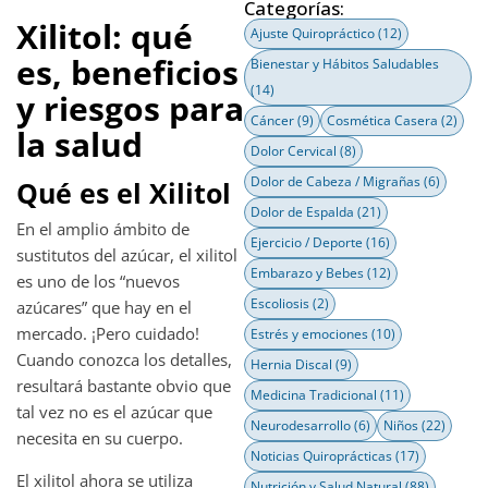
Categorías:
Xilitol: qué
Ajuste Quiropráctico
(12)
es, beneficios
Bienestar y Hábitos Saludables
(14)
y riesgos para
Cáncer
(9)
Cosmética Casera
(2)
la salud
Dolor Cervical
(8)
Dolor de Cabeza / Migrañas
(6)
Qué es el Xilitol
Dolor de Espalda
(21)
En el amplio ámbito de
Ejercicio / Deporte
(16)
sustitutos del azúcar, el xilitol
Embarazo y Bebes
(12)
es uno de los “nuevos
Escoliosis
(2)
azúcares” que hay en el
mercado. ¡Pero cuidado!
Estrés y emociones
(10)
Cuando conozca los detalles,
Hernia Discal
(9)
resultará bastante obvio que
Medicina Tradicional
(11)
tal vez no es el azúcar que
Neurodesarrollo
(6)
Niños
(22)
necesita en su cuerpo.
Noticias Quiroprácticas
(17)
El xilitol ahora se utiliza
Nutrición y Salud Natural
(88)