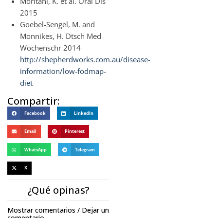
Moritani, K. et al. Oral Dis
2015
Goebel-Sengel, M. and
Monnikes, H. Dtsch Med
Wochenschr 2014
http://shepherdworks.com.au/disease-
information/low-fodmap-
diet
Compartir:
Facebook
LinkedIn
Email
Pinterest
WhatsApp
Telegram
X
¿Qué opinas?
Mostrar comentarios / Dejar un
comentario