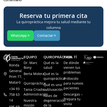
Reserva tu primera cita
La quiropráctica mejora tu salud mediante tu
columna
WhatsApp
Contactar
EQUIPO
QUIROPRÁCTICA
PARA TÍ
Dr. Marc
Qué es la
De dónde
Ronda
Bony
salud
vienen tus
General
problemas
Berta Molera
Qué es la
Prim 77,
–
quiropráctica
Prótocolo
Mataró
Quiropráctica
para nuevos
Qué es una
pacientes
+34 93
Tania Criado –
subluxación
Administración
Descargas –
758 63
Fases de
Prepara tu
14
Nuestra
degeneración
visita
misión
de la
695 69