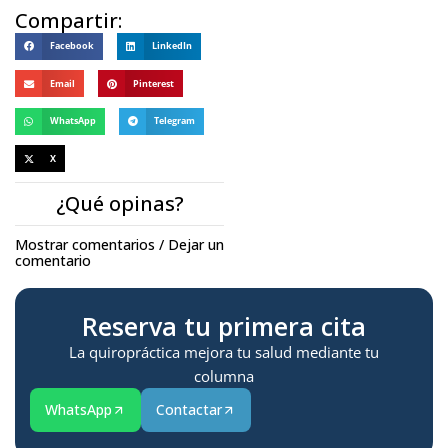
Compartir:
Facebook
LinkedIn
Email
Pinterest
WhatsApp
Telegram
X
¿Qué opinas?
Mostrar comentarios / Dejar un
comentario
Reserva tu primera cita
La quiropráctica mejora tu salud mediante tu
columna
WhatsApp
Contactar