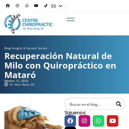
ES
EN
Blog
>
Insights & Success Stories
Recuperación Natural de
Milo con Quiropráctico en
Mataró
febrero 11, 2016
Dr. Marc Bony, DC
Síguenos: