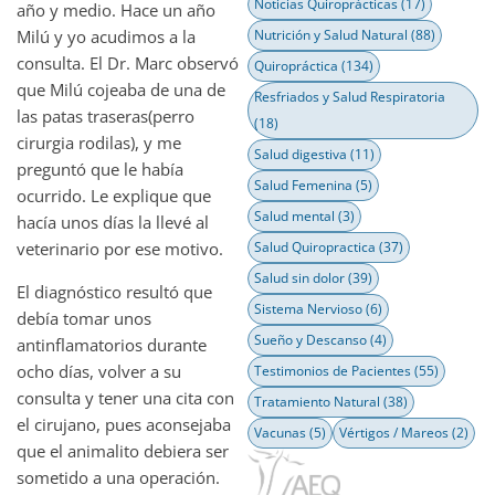
Noticias Quiroprácticas
(17)
año y medio. Hace un año
Nutrición y Salud Natural
(88)
Milú y yo acudimos a la
consulta. El Dr. Marc observó
Quiropráctica
(134)
que Milú cojeaba de una de
Resfriados y Salud Respiratoria
las patas traseras(perro
(18)
cirurgia rodilas), y me
Salud digestiva
(11)
preguntó que le había
Salud Femenina
(5)
ocurrido. Le explique que
Salud mental
(3)
hacía unos días la llevé al
Salud Quiropractica
(37)
veterinario por ese motivo.
Salud sin dolor
(39)
El diagnóstico resultó que
Sistema Nervioso
(6)
debía tomar unos
Sueño y Descanso
(4)
antinflamatorios durante
ocho días, volver a su
Testimonios de Pacientes
(55)
consulta y tener una cita con
Tratamiento Natural
(38)
el cirujano, pues aconsejaba
Vacunas
(5)
Vértigos / Mareos
(2)
que el animalito debiera ser
sometido a una operación.