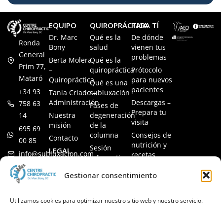
EQUIPO
QUIROPRÁCTICA
PARA TÍ
Dr. Marc
Qué es la
De dónde
Ronda
Bony
salud
vienen tus
General
problemas
Berta Molera
Qué es la
Prim 77,
–
quiropráctica
Prótocolo
Mataró
Quiropráctica
para nuevos
Qué es una
pacientes
+34 93
Tania Criado –
subluxación
Administración
Descargas –
758 63
Fases de
Prepara tu
14
Nuestra
degeneración
visita
misión
de la
695 69
columna
Consejos de
Contacto
00 85
nutrición y
Sesión
LEGAL
info@subluxacion.com
recetas
informativa
Aviso legal
Preguntas
Quiropráctica
Gestionar consentimiento
Política de
frecuentes
para familias
cookies
Quiropráctica
Política de
Utilizamos cookies para optimizar nuestro sitio web y nuestro servicio.
para
privacidad
mascotas