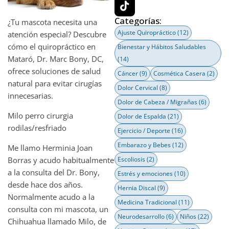
Categorías:
¿Tu mascota necesita una
Ajuste Quiropráctico
(12)
atención especial? Descubre
cómo el quiropráctico en
Bienestar y Hábitos Saludables
Mataró, Dr. Marc Bony, DC,
(14)
ofrece soluciones de salud
Cáncer
(9)
Cosmética Casera
(2)
natural para evitar cirugías
Dolor Cervical
(8)
innecesarias.
Dolor de Cabeza / Migrañas
(6)
Milo perro cirurgia
Dolor de Espalda
(21)
rodilas/resfriado
Ejercicio / Deporte
(16)
Embarazo y Bebes
(12)
Me llamo Herminia Joan
Escoliosis
(2)
Borras y acudo habitualmente
a la consulta del Dr. Bony,
Estrés y emociones
(10)
desde hace dos años.
Hernia Discal
(9)
Normalmente acudo a la
Medicina Tradicional
(11)
consulta con mi mascota, un
Neurodesarrollo
(6)
Niños
(22)
Chihuahua llamado Milo, de