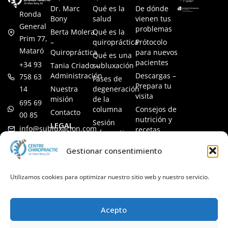
Dr. Marc
Qué es la
De dónde
Ronda
Bony
salud
vienen tus
General
problemas
Berta Molera
Qué es la
Prim 77,
–
quiropráctica
Prótocolo
Mataró
Quiropráctica
para nuevos
Qué es una
pacientes
+34 93
Tania Criado –
subluxación
Administración
Descargas –
758 63
Fases de
Prepara tu
14
Nuestra
degeneración
visita
misión
de la
695 69
columna
Consejos de
Contacto
00 85
nutrición y
Sesión
LEGAL
info@subluxacion.com
recetas
informativa
Aviso legal
Preguntas
Quiropráctica
Gestionar consentimiento
Política de
frecuentes
para familias
cookies
Quiropráctica
Política de
Utilizamos cookies para optimizar nuestro sitio web y nuestro servicio.
para
privacidad
mascotas
Quiropráctica
Acepto
para
empresas