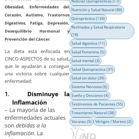
Noticias Quiroprácticas
(17)
Obesidad, Enfermedades del
Nutrición y Salud Natural
(88)
Corazón, Autismo, Trastornos
Quiropráctica
(134)
Digestivos, Fatiga, Depresión,
Resfriados y Salud Respiratoria
Desequilibrio Hormonal y
(18)
Prevención del Cáncer
.
Salud digestiva
(11)
La dieta está enfocada en
Salud Femenina
(5)
CINCO ASPECTOS de su salud,
Salud mental
(3)
que le ayudarán a conseguir
Salud Quiropractica
(37)
una victoria sobre cualquier
Salud sin dolor
(39)
enfermedad:
Sistema Nervioso
(6)
1.
Disminuye la
Sueño y Descanso
(4)
Inflamación
Testimonios de Pacientes
(55)
–
La mayoría de las
Tratamiento Natural
(38)
enfermedades actuales
Vacunas
(5)
Vértigos / Mareos
(2)
son
debidas a la
inflamación
. La