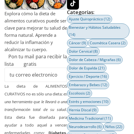
Categorías:
Explora cómo la dieta de
Ajuste Quiropráctico
(12)
alimentos curativos puede ser
clave para mejorar tu salud de
Bienestar y Hábitos Saludables
forma natural. Aprende a
(14)
reducir la inflamación y
Cáncer
(9)
Cosmética Casera
(2)
alcalinizar tu cuerpo.
Dolor Cervical
(8)
Pon tu mail para recibir la
Dolor de Cabeza / Migrañas
(6)
lista gratis
Dolor de Espalda
(21)
Ejercicio / Deporte
(16)
Embarazo y Bebes
(12)
La dieta de ALIMENTOS
Escoliosis
(2)
CURATIVOS no es sólo una dieta;
es
una herramienta que le llevará a una
Estrés y emociones
(10)
transformación total de su salud
.
Hernia Discal
(9)
Esta dieta fue diseñada para
Medicina Tradicional
(11)
ayudar a todo aquel a vencer
Neurodesarrollo
(6)
Niños
(22)
enfermedades como:
Diabetes,