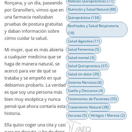
Noticias Quiroprácticas
(17)
Ronçana, y un día, paseando
por Granollers, vimos que en
Nutrición y Salud Natural
(88)
una farmacia realizaban
Quiropráctica
(134)
pruebas de postura gratuitas
Resfriados y Salud Respiratoria
y daban información sobre
(18)
cómo cuidar la salud.
Salud digestiva
(11)
Mi mujer, que es más abierta
Salud Femenina
(5)
a cualquier medicina que se
Salud mental
(3)
haga de manera natural, se
Salud Quiropractica
(37)
acercó para ver de qué se
Salud sin dolor
(39)
trataba y se empeñó en que
Sistema Nervioso
(6)
debíamos probarlo. La verdad
Sueño y Descanso
(4)
es que soy una persona más
bien muy escéptica y nunca
Testimonios de Pacientes
(55)
pensé que ahora contaría esta
Tratamiento Natural
(38)
historia.
Vacunas
(5)
Vértigos / Mareos
(2)
Ella quiso coger una cita y casi
para no discutir, y he de decir