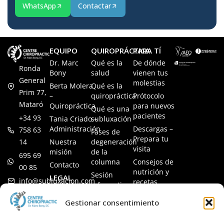
WhatsApp
Contactar
EQUIPO
QUIROPRÁCTICA
PARA TÍ
Dr. Marc
Qué es la
De dónde
Ronda
Bony
salud
vienen tus
General
molestias
Berta Molera
Qué es la
Prim 77,
–
quiropráctica
Prótocolo
Mataró
Quiropráctica
para nuevos
Qué es una
pacientes
+34 93
Tania Criado –
subluxación
Administración
Descargas –
758 63
Fases de
Prepara tu
14
Nuestra
degeneración
visita
misión
de la
695 69
columna
Consejos de
Contacto
00 85
nutrición y
Sesión
LEGAL
info@subluxacion.com
recetas
informativa
Aviso legal
Preguntas
Quiropráctica
Gestionar consentimiento
Política de
frecuentes
para familias
cookies
Quiropráctica