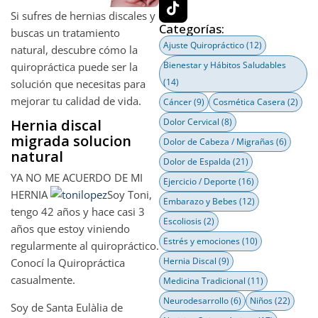
Si sufres de hernias discales y
Categorías:
buscas un tratamiento
Ajuste Quiropráctico
(12)
natural, descubre cómo la
Bienestar y Hábitos Saludables
quiropráctica puede ser la
(14)
solución que necesitas para
mejorar tu calidad de vida.
Cáncer
(9)
Cosmética Casera
(2)
Hernia discal
Dolor Cervical
(8)
migrada solucion
Dolor de Cabeza / Migrañas
(6)
natural
Dolor de Espalda
(21)
YA NO ME ACUERDO DE MI
Ejercicio / Deporte
(16)
HERNIA
Soy Toni,
Embarazo y Bebes
(12)
tengo 42 años y hace casi 3
Escoliosis
(2)
años que estoy viniendo
Estrés y emociones
(10)
regularmente al quiropráctico.
Hernia Discal
(9)
Conocí la Quiropráctica
casualmente.
Medicina Tradicional
(11)
Neurodesarrollo
(6)
Niños
(22)
Soy de Santa Eulàlia de