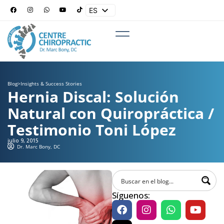
ES
EN
Blog
>
Insights & Success Stories
Hernia Discal: Solución
Natural con Quiropráctica /
Testimonio Toni López
julio 9, 2015
Dr. Marc Bony, DC
Síguenos: