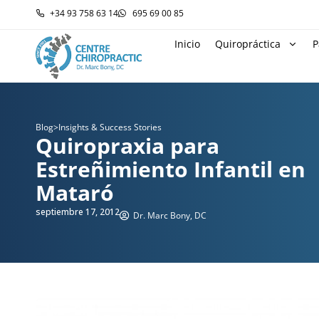
+34 93 758 63 14
695 69 00 85
Inicio
Quiropráctica
P
Blog
>
Insights & Success Stories
Quiropraxia para
Estreñimiento Infantil en
Mataró
septiembre 17, 2012
Dr. Marc Bony, DC