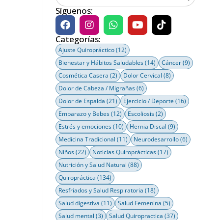
Síguenos:
Categorías:
Ajuste Quiropráctico
(12)
Bienestar y Hábitos Saludables
(14)
Cáncer
(9)
Cosmética Casera
(2)
Dolor Cervical
(8)
Dolor de Cabeza / Migrañas
(6)
Dolor de Espalda
(21)
Ejercicio / Deporte
(16)
Embarazo y Bebes
(12)
Escoliosis
(2)
Estrés y emociones
(10)
Hernia Discal
(9)
Medicina Tradicional
(11)
Neurodesarrollo
(6)
Niños
(22)
Noticias Quiroprácticas
(17)
Nutrición y Salud Natural
(88)
Quiropráctica
(134)
Resfriados y Salud Respiratoria
(18)
Salud digestiva
(11)
Salud Femenina
(5)
Salud mental
(3)
Salud Quiropractica
(37)