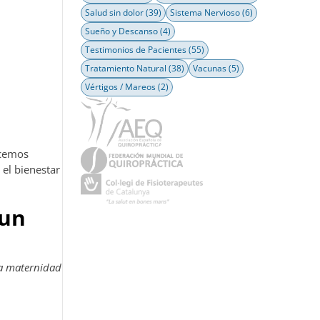
Salud sin dolor
(39)
Sistema Nervioso
(6)
Sueño y Descanso
(4)
Testimonios de Pacientes
(55)
Tratamiento Natural
(38)
Vacunas
(5)
Vértigos / Mareos
(2)
ecemos
 el bienestar
 un
la maternidad