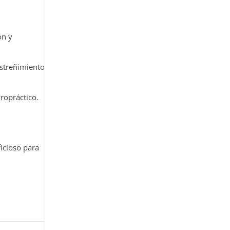
ón y
(Estreñimiento
iropráctico.
icioso para