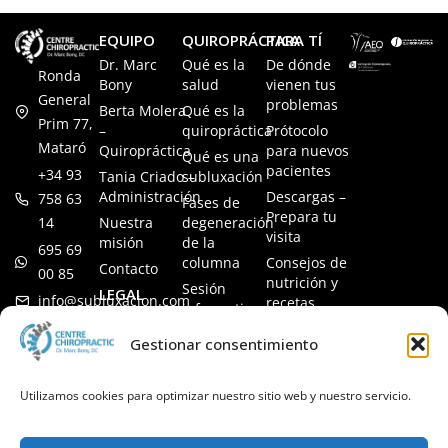
EQUIPO
QUIROPRÁCTICA
PARA TÍ
Dr. Marc
Qué es la
De dónde
Ronda
Bony
salud
vienen tus
General
problemas
Berta Molera
Qué es la
Prim 77,
–
quiropráctica
Prótocolo
Mataró
Quiropráctica
para nuevos
Qué es una
pacientes
+34 93
Tania Criado –
subluxación
Administración
Descargas –
758 63
Fases de
Prepara tu
14
Nuestra
degeneración
visita
misión
de la
695 69
columna
Consejos de
Contacto
00 85
nutrición y
Sesión
LEGAL
info@subluxacion.com
recetas
informativa
Aviso legal
Preguntas
Quiropráctica
Gestionar consentimiento
Política de
frecuentes
para familias
cookies
Quiropráctica
Política de
Utilizamos cookies para optimizar nuestro sitio web y nuestro servicio.
para
privacidad
mascotas
Quiropráctica