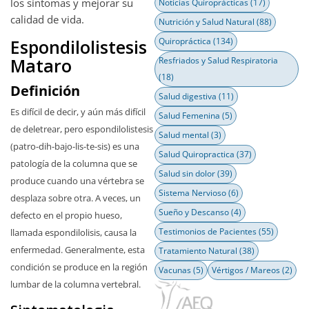
los síntomas y mejorar su
Noticias Quiroprácticas
(17)
calidad de vida.
Nutrición y Salud Natural
(88)
Espondilolistesis
Quiropráctica
(134)
Mataro
Resfriados y Salud Respiratoria
(18)
Definición
Salud digestiva
(11)
Es difícil de decir, y aún más difícil
Salud Femenina
(5)
de deletrear, pero espondilolistesis
Salud mental
(3)
(patro-dih-bajo-lis-te-sis) es una
Salud Quiropractica
(37)
patología de la columna que se
Salud sin dolor
(39)
produce cuando una vértebra se
Sistema Nervioso
(6)
desplaza sobre otra. A veces, un
Sueño y Descanso
(4)
defecto en el propio hueso,
Testimonios de Pacientes
(55)
llamada espondilolisis, causa la
enfermedad. Generalmente, esta
Tratamiento Natural
(38)
condición se produce en la región
Vacunas
(5)
Vértigos / Mareos
(2)
lumbar de la columna vertebral.