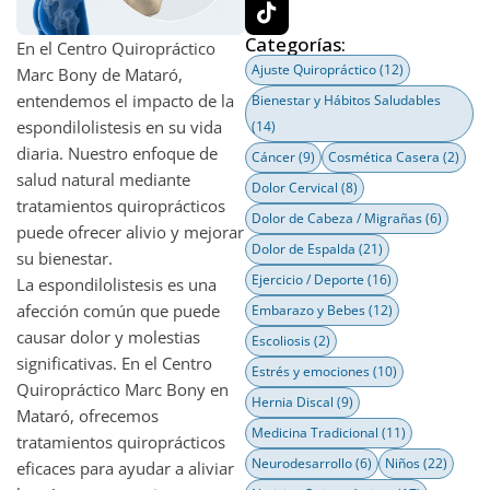
Categorías:
En el Centro Quiropráctico
Ajuste Quiropráctico
(12)
Marc Bony de Mataró,
entendemos el impacto de la
Bienestar y Hábitos Saludables
espondilolistesis en su vida
(14)
diaria. Nuestro enfoque de
Cáncer
(9)
Cosmética Casera
(2)
salud natural mediante
Dolor Cervical
(8)
tratamientos quiroprácticos
Dolor de Cabeza / Migrañas
(6)
puede ofrecer alivio y mejorar
Dolor de Espalda
(21)
su bienestar.
Ejercicio / Deporte
(16)
La espondilolistesis es una
afección común que puede
Embarazo y Bebes
(12)
causar dolor y molestias
Escoliosis
(2)
significativas. En el Centro
Estrés y emociones
(10)
Quiropráctico Marc Bony en
Hernia Discal
(9)
Mataró, ofrecemos
Medicina Tradicional
(11)
tratamientos quiroprácticos
Neurodesarrollo
(6)
Niños
(22)
eficaces para ayudar a aliviar