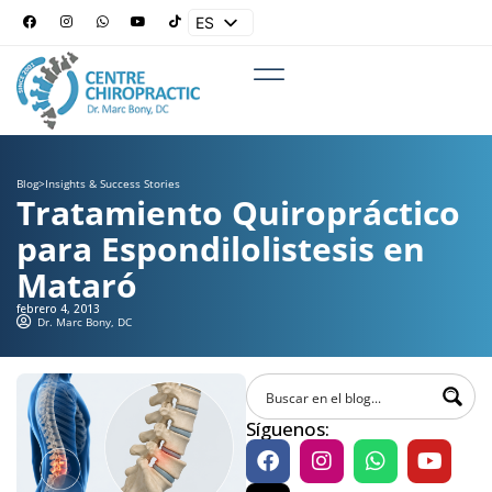
ES
EN
Blog
>
Insights & Success Stories
Tratamiento Quiropráctico
para Espondilolistesis en
Mataró
febrero 4, 2013
Dr. Marc Bony, DC
Síguenos: