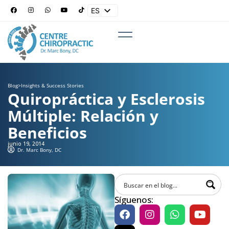
ES
EN
Blog
>
Insights & Success Stories
Quiropráctica y Esclerosis
Múltiple: Relación y
Beneficios
junio 19, 2014
Dr. Marc Bony, DC
Síguenos: