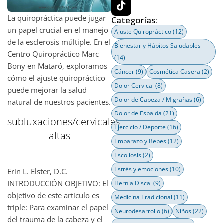
La quiropráctica puede jugar
Categorías:
un papel crucial en el manejo
Ajuste Quiropráctico
(12)
de la esclerosis múltiple. En el
Bienestar y Hábitos Saludables
Centro Quiropráctico Marc
(14)
Bony en Mataró, exploramos
Cáncer
(9)
Cosmética Casera
(2)
cómo el ajuste quiropráctico
Dolor Cervical
(8)
puede mejorar la salud
Dolor de Cabeza / Migrañas
(6)
natural de nuestros pacientes.
Dolor de Espalda
(21)
subluxaciones/cervicales
Ejercicio / Deporte
(16)
altas
Embarazo y Bebes
(12)
Escoliosis
(2)
Estrés y emociones
(10)
Erin L. Elster, D.C.
INTRODUCCIÓN OBJETIVO: El
Hernia Discal
(9)
objetivo de este artículo es
Medicina Tradicional
(11)
triple: Para examinar el papel
Neurodesarrollo
(6)
Niños
(22)
del trauma de la cabeza y el