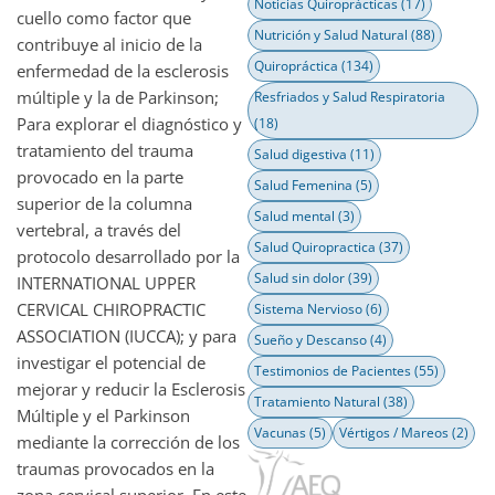
Noticias Quiroprácticas
(17)
cuello como factor que
Nutrición y Salud Natural
(88)
contribuye al inicio de la
Quiropráctica
(134)
enfermedad de la esclerosis
múltiple y la de Parkinson;
Resfriados y Salud Respiratoria
Para explorar el diagnóstico y
(18)
tratamiento del trauma
Salud digestiva
(11)
provocado en la parte
Salud Femenina
(5)
superior de la columna
Salud mental
(3)
vertebral, a través del
Salud Quiropractica
(37)
protocolo desarrollado por la
Salud sin dolor
(39)
INTERNATIONAL UPPER
CERVICAL CHIROPRACTIC
Sistema Nervioso
(6)
ASSOCIATION (IUCCA); y para
Sueño y Descanso
(4)
investigar el potencial de
Testimonios de Pacientes
(55)
mejorar y reducir la Esclerosis
Tratamiento Natural
(38)
Múltiple y el Parkinson
Vacunas
(5)
Vértigos / Mareos
(2)
mediante la corrección de los
traumas provocados en la
zona cervical superior. En este