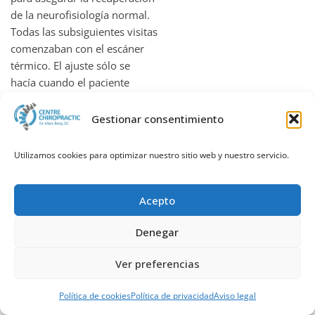
de la neurofisiología normal.
Todas las subsiguientes visitas
comenzaban con el escáner
térmico. El ajuste sólo se
hacía cuando el paciente
presentaba de nuevo
asimetría térmica. Si se hacía
Gestionar consentimiento
un ajuste, se realizaba un
segundo escáner después del
Utilizamos cookies para optimizar nuestro sitio web y nuestro servicio.
período de recuperación para
determinar si la simetría
Acepto
normal térmica ocurría de
nuevo. Como media, los
Denegar
pacientes iba a la consulta dos
veces por semana durante las
Ver preferencias
dos primeras semanas de
cuidados, una vez por semana
Llamar
WhatsApp
Reservar cita
Política de cookies
Política de privacidad
Aviso legal
durante las próximas cuatro