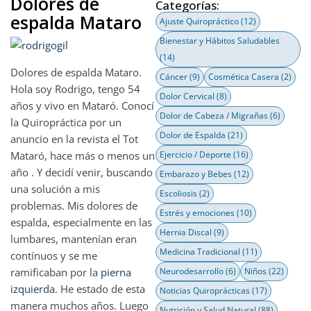
Dolores de
Categorías:
espalda Mataro
Ajuste Quiropráctico
(12)
Bienestar y Hábitos Saludables
(14)
Dolores de espalda Mataro.
Cáncer
(9)
Cosmética Casera
(2)
Hola soy Rodrigo, tengo 54
Dolor Cervical
(8)
años y vivo en Mataró. Conocí
Dolor de Cabeza / Migrañas
(6)
la Quiropráctica por un
Dolor de Espalda
(21)
anuncio en la revista el Tot
Mataró, hace más o menos un
Ejercicio / Deporte
(16)
año . Y decidí venir, buscando
Embarazo y Bebes
(12)
una solución a mis
Escoliosis
(2)
problemas. Mis dolores de
Estrés y emociones
(10)
espalda, especialmente en las
Hernia Discal
(9)
lumbares, mantenían eran
Medicina Tradicional
(11)
contínuos y se me
ramificaban por la
pierna
Neurodesarrollo
(6)
Niños
(22)
izquierda
. He estado de esta
Noticias Quiroprácticas
(17)
manera muchos años. Luego
Nutrición y Salud Natural
(88)