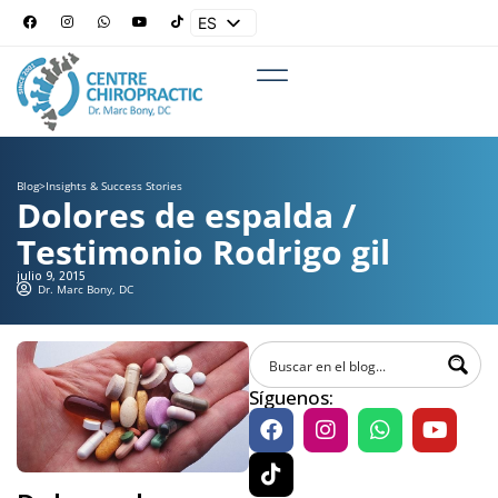
ES
EN
Blog
>
Insights & Success Stories
Dolores de espalda /
Testimonio Rodrigo gil
julio 9, 2015
Dr. Marc Bony, DC
Síguenos: