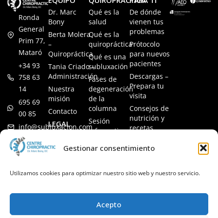
Dr. Marc
Qué es la
De dónde
Ronda
Bony
salud
vienen tus
General
problemas
Berta Molera
Qué es la
Prim 77,
–
quiropráctica
Prótocolo
Mataró
Quiropráctica
para nuevos
Qué es una
pacientes
+34 93
Tania Criado –
subluxación
Administración
Descargas –
758 63
Fases de
Prepara tu
14
Nuestra
degeneración
visita
misión
de la
695 69
columna
Consejos de
Contacto
00 85
nutrición y
Sesión
LEGAL
info@subluxacion.com
recetas
informativa
Aviso legal
Preguntas
Quiropráctica
Gestionar consentimiento
Política de
frecuentes
para familias
cookies
Quiropráctica
Política de
Utilizamos cookies para optimizar nuestro sitio web y nuestro servicio.
para
privacidad
mascotas
Quiropráctica
Acepto
para
empresas