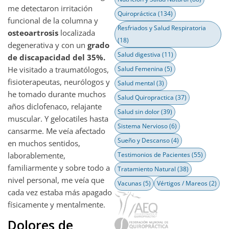
me detectaron irritación
Quiropráctica
(134)
funcional de la columna y
Resfriados y Salud Respiratoria
osteoartrosis
localizada
(18)
degenerativa y con un
grado
Salud digestiva
(11)
de discapacidad del 35%.
He visitado a traumatólogos,
Salud Femenina
(5)
fisioterapeutas, neurólogos y
Salud mental
(3)
he tomado durante muchos
Salud Quiropractica
(37)
años diclofenaco, relajante
Salud sin dolor
(39)
muscular. Y gelocatiles hasta
Sistema Nervioso
(6)
cansarme. Me veía afectado
Sueño y Descanso
(4)
en muchos sentidos,
laborablemente,
Testimonios de Pacientes
(55)
familiarmente y sobre todo a
Tratamiento Natural
(38)
nivel personal, me veía que
Vacunas
(5)
Vértigos / Mareos
(2)
cada vez estaba más apagado
físicamente y mentalmente.
Dolores de