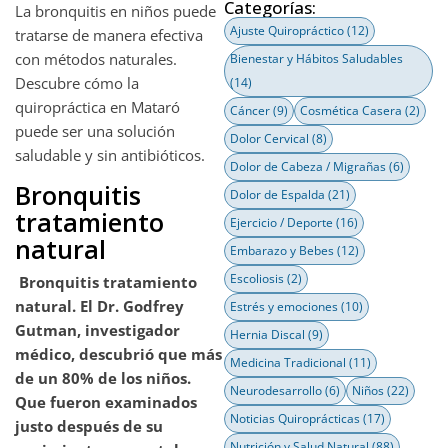
Categorías:
La bronquitis en niños puede
Ajuste Quiropráctico
(12)
tratarse de manera efectiva
con métodos naturales.
Bienestar y Hábitos Saludables
Descubre cómo la
(14)
quiropráctica en Mataró
Cáncer
(9)
Cosmética Casera
(2)
puede ser una solución
Dolor Cervical
(8)
saludable y sin antibióticos.
Dolor de Cabeza / Migrañas
(6)
Bronquitis
Dolor de Espalda
(21)
tratamiento
Ejercicio / Deporte
(16)
natural
Embarazo y Bebes
(12)
Escoliosis
(2)
Bronquitis tratamiento
natural. El Dr. Godfrey
Estrés y emociones
(10)
Gutman, investigador
Hernia Discal
(9)
médico, descubrió que más
Medicina Tradicional
(11)
de un 80% de los niños.
Neurodesarrollo
(6)
Niños
(22)
Que fueron examinados
Noticias Quiroprácticas
(17)
justo después de su
Nutrición y Salud Natural
(88)