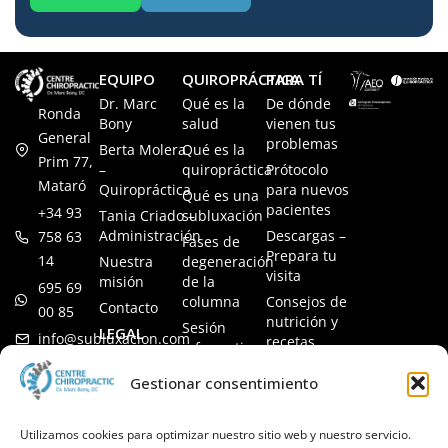
EQUIPO
QUIROPRÁCTICA
PARA TÍ
Dr. Marc
Qué es la
De dónde
Ronda
Bony
salud
vienen tus
General
problemas
Berta Molera
Qué es la
Prim 77,
–
quiropráctica
Prótocolo
Mataró
Quiropráctica
para nuevos
Qué es una
pacientes
+34 93
Tania Criado –
subluxación
Administración
Descargas –
758 63
Fases de
Prepara tu
14
Nuestra
degeneración
visita
misión
de la
695 69
columna
Consejos de
Contacto
00 85
nutrición y
Sesión
LEGAL
info@subluxacion.com
recetas
informativa
Aviso legal
Preguntas
Quiropráctica
Gestionar consentimiento
Política de
frecuentes
para familias
cookies
Quiropráctica
Política de
Utilizamos cookies para optimizar nuestro sitio web y nuestro servicio.
para