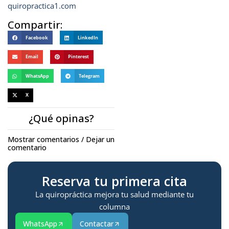
quiropractica1.com
Compartir:
Facebook
LinkedIn
Email
Pinterest
WhatsApp
Telegram
X
¿Qué opinas?
Mostrar comentarios / Dejar un
comentario
Reserva tu primera cita
La quiropráctica mejora tu salud mediante tu
columna
WhatsApp
Contactar