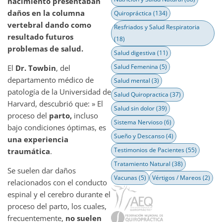
nacimiento presentaban
daños en la columna
Quiropráctica
(134)
vertebral dando como
Resfriados y Salud Respiratoria
resultado futuros
(18)
problemas de salud.
Salud digestiva
(11)
Salud Femenina
(5)
El
Dr. Towbin
, del
departamento médico de
Salud mental
(3)
patología de la Universidad de
Salud Quiropractica
(37)
Harvard, descubrió que: » El
Salud sin dolor
(39)
proceso del
parto,
incluso
Sistema Nervioso
(6)
bajo condiciones óptimas, es
Sueño y Descanso
(4)
una experiencia
Testimonios de Pacientes
(55)
traumática
.
Tratamiento Natural
(38)
Se suelen dar daños
Vacunas
(5)
Vértigos / Mareos
(2)
relacionados con el conducto
espinal y el cerebro durante el
proceso del parto, los cuales,
frecuentemente,
no suelen