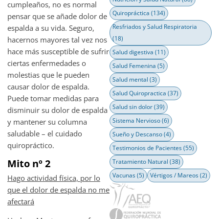
cumpleaños, no es normal
Quiropráctica
(134)
pensar que se añade dolor de
Resfriados y Salud Respiratoria
espalda a su vida. Seguro,
(18)
hacernos mayores tal vez nos
hace más susceptible de sufrir
Salud digestiva
(11)
ciertas enfermedades o
Salud Femenina
(5)
molestias que le pueden
Salud mental
(3)
causar dolor de espalda.
Salud Quiropractica
(37)
Puede tomar medidas para
Salud sin dolor
(39)
disminuir su dolor de espalda
Sistema Nervioso
(6)
y mantener su columna
saludable – el cuidado
Sueño y Descanso
(4)
quiropráctico.
Testimonios de Pacientes
(55)
Mito nº 2
Tratamiento Natural
(38)
Vacunas
(5)
Vértigos / Mareos
(2)
Hago actividad física, por lo
que el dolor de espalda no me
afectará