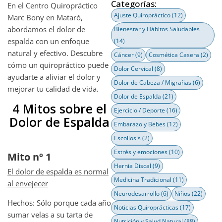
Categorías:
En el Centro Quiropráctico
Ajuste Quiropráctico
(12)
Marc Bony en Mataró,
abordamos el dolor de
Bienestar y Hábitos Saludables
espalda con un enfoque
(14)
natural y efectivo. Descubre
Cáncer
(9)
Cosmética Casera
(2)
cómo un quiropráctico puede
Dolor Cervical
(8)
ayudarte a aliviar el dolor y
Dolor de Cabeza / Migrañas
(6)
mejorar tu calidad de vida.
Dolor de Espalda
(21)
4 Mitos sobre el
Ejercicio / Deporte
(16)
Dolor de Espalda
Embarazo y Bebes
(12)
Escoliosis
(2)
Estrés y emociones
(10)
Mito nº 1
Hernia Discal
(9)
El dolor de espalda es normal
Medicina Tradicional
(11)
al envejecer
Neurodesarrollo
(6)
Niños
(22)
Hechos: Sólo porque cada año
Noticias Quiroprácticas
(17)
sumar velas a su tarta de
Nutrición y Salud Natural
(88)