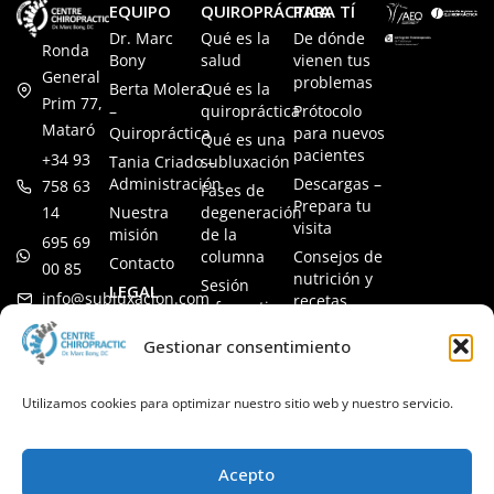
EQUIPO
QUIROPRÁCTICA
PARA TÍ
Dr. Marc
Qué es la
De dónde
Ronda
Bony
salud
vienen tus
General
problemas
Berta Molera
Qué es la
Prim 77,
–
quiropráctica
Prótocolo
Mataró
Quiropráctica
para nuevos
Qué es una
pacientes
+34 93
Tania Criado –
subluxación
Administración
Descargas –
758 63
Fases de
Prepara tu
14
Nuestra
degeneración
visita
misión
de la
695 69
columna
Consejos de
Contacto
00 85
nutrición y
Sesión
LEGAL
info@subluxacion.com
recetas
informativa
Aviso legal
Preguntas
Quiropráctica
Gestionar consentimiento
Política de
frecuentes
para familias
cookies
Quiropráctica
Política de
Utilizamos cookies para optimizar nuestro sitio web y nuestro servicio.
para
privacidad
mascotas
Quiropráctica
Acepto
para