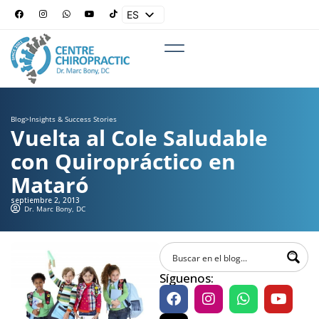
ES
EN
Blog
>
Insights & Success Stories
Vuelta al Cole Saludable
con Quiropráctico en
Mataró
septiembre 2, 2013
Dr. Marc Bony, DC
Síguenos: