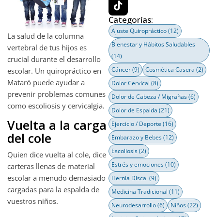
Categorías:
Ajuste Quiropráctico
(12)
La salud de la columna
Bienestar y Hábitos Saludables
vertebral de tus hijos es
(14)
crucial durante el desarrollo
Cáncer
(9)
Cosmética Casera
(2)
escolar. Un quiropráctico en
Mataró puede ayudar a
Dolor Cervical
(8)
prevenir problemas comunes
Dolor de Cabeza / Migrañas
(6)
como escoliosis y cervicalgia.
Dolor de Espalda
(21)
Vuelta a la carga
Ejercicio / Deporte
(16)
del cole
Embarazo y Bebes
(12)
Escoliosis
(2)
Quien dice vuelta al cole, dice
Estrés y emociones
(10)
carteras llenas de material
escolar a menudo demasiado
Hernia Discal
(9)
cargadas para la espalda de
Medicina Tradicional
(11)
vuestros niños.
Neurodesarrollo
(6)
Niños
(22)