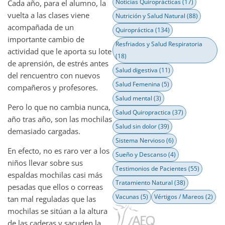
Noticias Quiroprácticas
(17)
Cada año, para el alumno, la
vuelta a las clases viene
Nutrición y Salud Natural
(88)
acompañada de un
Quiropráctica
(134)
importante cambio de
Resfriados y Salud Respiratoria
actividad que le aporta su lote
(18)
de aprensión, de estrés antes
Salud digestiva
(11)
del rencuentro con nuevos
Salud Femenina
(5)
compañeros y profesores.
Salud mental
(3)
Pero lo que no cambia nunca,
Salud Quiropractica
(37)
año tras año, son las mochilas
Salud sin dolor
(39)
demasiado cargadas.
Sistema Nervioso
(6)
En efecto, no es raro ver a los
Sueño y Descanso
(4)
niños llevar sobre sus
Testimonios de Pacientes
(55)
espaldas mochilas casi más
Tratamiento Natural
(38)
pesadas que ellos o correas
Vacunas
(5)
Vértigos / Mareos
(2)
tan mal reguladas que las
mochilas se sitúan a la altura
de las caderas y sacuden la