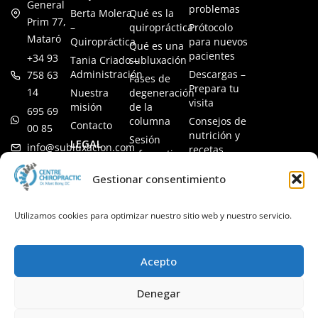
General
problemas
Berta Molera
Qué es la
Prim 77,
–
quiropráctica
Prótocolo
Mataró
Quiropráctica
para nuevos
Qué es una
pacientes
+34 93
Tania Criado –
subluxación
Administración
Descargas –
758 63
Fases de
Prepara tu
14
Nuestra
degeneración
visita
misión
de la
695 69
columna
Consejos de
Contacto
00 85
nutrición y
Sesión
LEGAL
info@subluxacion.com
recetas
informativa
Aviso legal
Preguntas
Quiropráctica
Gestionar consentimiento
Política de
frecuentes
para familias
cookies
Quiropráctica
Política de
Utilizamos cookies para optimizar nuestro sitio web y nuestro servicio.
para
privacidad
mascotas
Quiropráctica
Acepto
para
empresas
Denegar
Quiropráctica
VIP