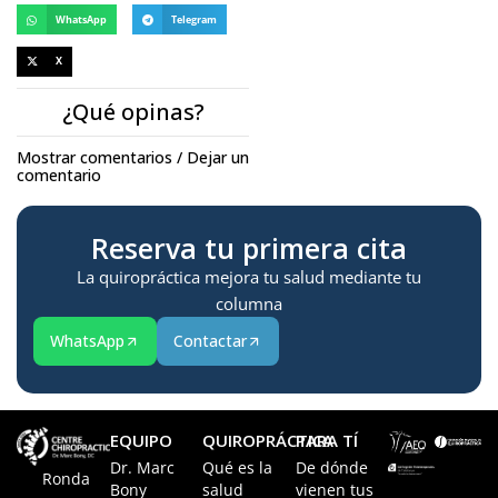
WhatsApp
Telegram
X
¿Qué opinas?
Mostrar comentarios / Dejar un
comentario
Reserva tu primera cita
La quiropráctica mejora tu salud mediante tu
columna
WhatsApp
Contactar
EQUIPO
QUIROPRÁCTICA
PARA TÍ
Dr. Marc
Qué es la
De dónde
Ronda
Bony
salud
vienen tus