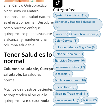
En el Centro Quiropráctico
Categorías:
Marc Bony en Mataró,
Ajuste Quiropráctico
(12)
creemos que la salud natural
Bienestar y Hábitos Saludables
es el estado normal. Descubre
(14)
cómo nuestro enfoque
quiropráctico puede ayudarte
Cáncer
(9)
Cosmética Casera
(2)
a alcanzar y mantener una
Dolor Cervical
(8)
columna saludable.
Dolor de Cabeza / Migrañas
(6)
Tener Salud es lo
Dolor de Espalda
(21)
normal
Ejercicio / Deporte
(16)
Embarazo y Bebes
(12)
Columna saludable, Cuerpo
Escoliosis
(2)
saludable.
La salud es
normal.
Estrés y emociones
(10)
Hernia Discal
(9)
Muchos de nuestros pacientes
Medicina Tradicional
(11)
se sorprenden al oir que la
Neurodesarrollo
(6)
Niños
(22)
quiropráctica
no cura nada
.