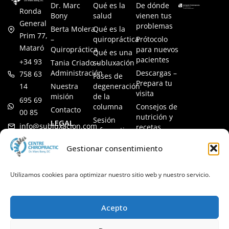
Dr. Marc
Qué es la
De dónde
Ronda
Bony
salud
vienen tus
General
problemas
Berta Molera
Qué es la
Prim 77,
–
quiropráctica
Prótocolo
Mataró
Quiropráctica
para nuevos
Qué es una
pacientes
+34 93
Tania Criado –
subluxación
Administración
Descargas –
758 63
Fases de
Prepara tu
14
Nuestra
degeneración
visita
misión
de la
695 69
columna
Consejos de
Contacto
00 85
nutrición y
Sesión
LEGAL
info@subluxacion.com
recetas
informativa
Aviso legal
Preguntas
Quiropráctica
Gestionar consentimiento
Política de
frecuentes
para familias
cookies
Quiropráctica
Política de
Utilizamos cookies para optimizar nuestro sitio web y nuestro servicio.
para
privacidad
mascotas
Quiropráctica
Acepto
para
empresas