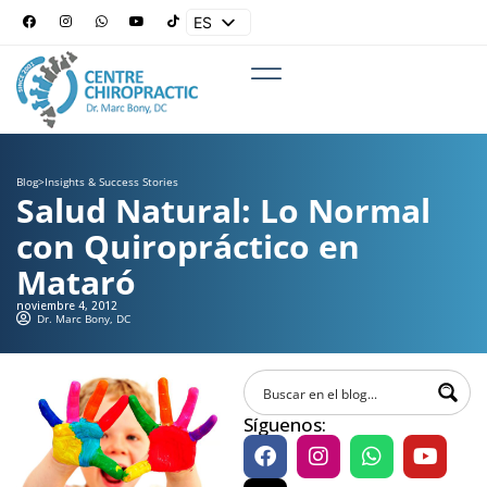
ES
EN
Blog
>
Insights & Success Stories
Salud Natural: Lo Normal
con Quiropráctico en
Mataró
noviembre 4, 2012
Dr. Marc Bony, DC
Síguenos: