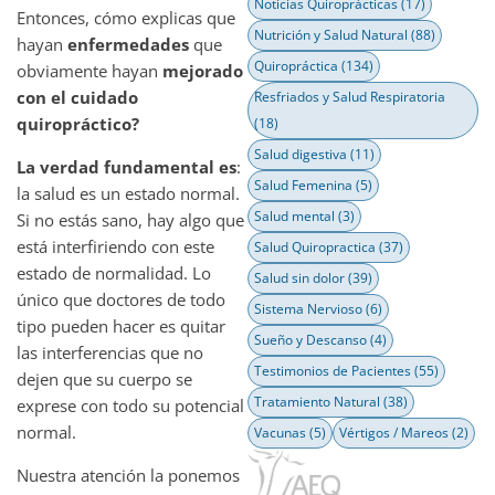
Noticias Quiroprácticas
(17)
Entonces, cómo explicas que
Nutrición y Salud Natural
(88)
hayan
enfermedades
que
Quiropráctica
(134)
obviamente hayan
mejorado
con el cuidado
Resfriados y Salud Respiratoria
quiropráctico?
(18)
Salud digestiva
(11)
La verdad fundamental es
:
Salud Femenina
(5)
la salud es un estado normal.
Salud mental
(3)
Si no estás sano, hay algo que
está interfiriendo con este
Salud Quiropractica
(37)
estado de normalidad. Lo
Salud sin dolor
(39)
único que doctores de todo
Sistema Nervioso
(6)
tipo pueden hacer es quitar
Sueño y Descanso
(4)
las interferencias que no
Testimonios de Pacientes
(55)
dejen que su cuerpo se
Tratamiento Natural
(38)
exprese con todo su potencial
normal.
Vacunas
(5)
Vértigos / Mareos
(2)
Nuestra atención la ponemos