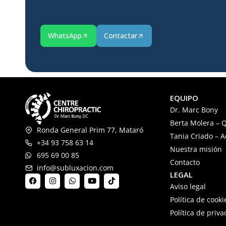
WhatsApp
Contactar
EQUIPO
Dr. Marc Bony
Berta Molera – Q
Ronda General Prim 77, Mataró
Tania Criado – 
+34 93 758 63 14
Nuestra misión
695 69 00 85
Contacto
info@subluxacion.com
LEGAL
Aviso legal
Política de cooki
Política de priv