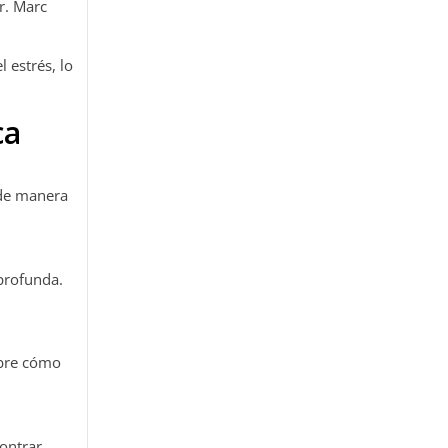
Dr. Marc
 estrés, lo
ca
 de manera
 profunda.
obre cómo
contrar