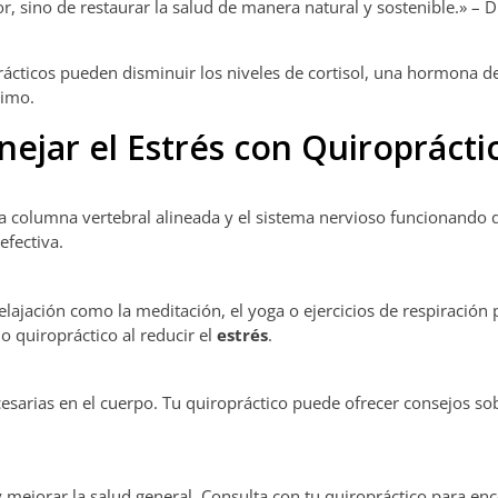
lor, sino de restaurar la salud de manera natural y sostenible.» – 
cticos pueden disminuir los niveles de cortisol, una hormona del
nimo.
ejar el Estrés con Quiroprácti
la columna vertebral alineada y el sistema nervioso funcionando
fectiva.
lajación como la meditación, el yoga o ejercicios de respiración
 quiropráctico al reducir el
estrés
.
cesarias en el cuerpo. Tu quiropráctico puede ofrecer consejos s
 mejorar la salud general. Consulta con tu quiropráctico para en