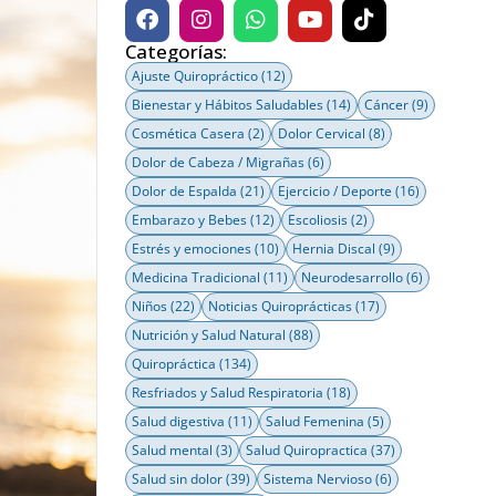
Categorías:
Ajuste Quiropráctico
(12)
Bienestar y Hábitos Saludables
(14)
Cáncer
(9)
Cosmética Casera
(2)
Dolor Cervical
(8)
Dolor de Cabeza / Migrañas
(6)
Dolor de Espalda
(21)
Ejercicio / Deporte
(16)
Embarazo y Bebes
(12)
Escoliosis
(2)
Estrés y emociones
(10)
Hernia Discal
(9)
Medicina Tradicional
(11)
Neurodesarrollo
(6)
Niños
(22)
Noticias Quiroprácticas
(17)
Nutrición y Salud Natural
(88)
Quiropráctica
(134)
Resfriados y Salud Respiratoria
(18)
Salud digestiva
(11)
Salud Femenina
(5)
Salud mental
(3)
Salud Quiropractica
(37)
Salud sin dolor
(39)
Sistema Nervioso
(6)