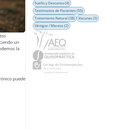
Sueño y Descanso
(4)
Testimonios de Pacientes
(55)
Tratamiento Natural
(38)
Vacunas
(5)
Vértigos / Mareos
(2)
tos
eciendo un
endemos la
crónico puede