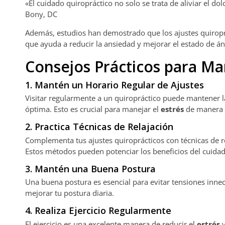
«El cuidado quiropráctico no solo se trata de aliviar el do
Bony, DC
Además, estudios han demostrado que los ajustes quiroprá
que ayuda a reducir la ansiedad y mejorar el estado de á
Consejos Prácticos para Man
1. Mantén un Horario Regular de Ajustes
Visitar regularmente a un quiropráctico puede mantener 
óptima. Esto es crucial para manejar el
estrés
de manera e
2. Practica Técnicas de Relajación
Complementa tus ajustes quiroprácticos con técnicas de re
Estos métodos pueden potenciar los beneficios del cuidado
3. Mantén una Buena Postura
Una buena postura es esencial para evitar tensiones inne
mejorar tu postura diaria.
4. Realiza Ejercicio Regularmente
El ejercicio es una excelente manera de reducir el
estrés
y