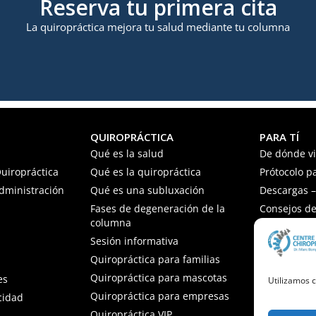
Reserva tu primera cita
La quiropráctica mejora tu salud mediante tu columna
QUIROPRÁCTICA
PARA TÍ
Qué es la salud
De dónde v
uiropráctica
Qué es la quiropráctica
Prótocolo p
Administración
Qué es una subluxación
Descargas – 
Fases de degeneración de la
Consejos de
columna
Preguntas f
Sesión informativa
Quiropráctica para familias
Quiropráctica para mascotas
es
Utilizamos c
Quiropráctica para empresas
acidad
Quiropráctica VIP