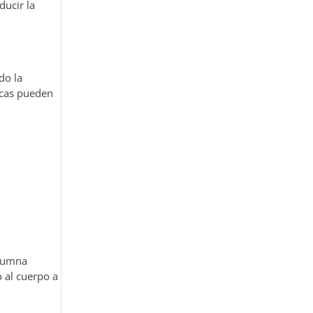
ducir la
do la
ticas pueden
olumna
 al cuerpo a