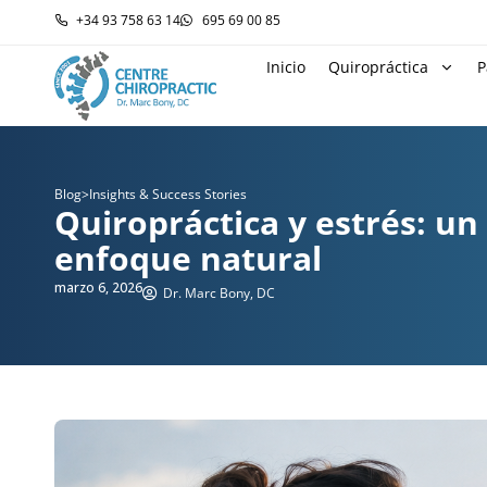
+34 93 758 63 14
695 69 00 85
Inicio
Quiropráctica
P
Blog
>
Insights & Success Stories
Quiropráctica y estrés: un
enfoque natural
marzo 6, 2026
Dr. Marc Bony, DC