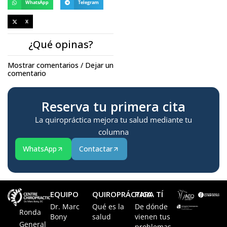
WhatsApp
Telegram
X
¿Qué opinas?
Mostrar comentarios / Dejar un
comentario
Reserva tu primera cita
La quiropráctica mejora tu salud mediante tu
columna
WhatsApp
Contactar
EQUIPO
QUIROPRÁCTICA
PARA TÍ
Dr. Marc
Qué es la
De dónde
Ronda
Bony
salud
vienen tus
General
problemas