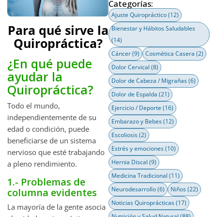
Categorías:
Ajuste Quiropráctico
(12)
Para qué sirve la
Bienestar y Hábitos Saludables
Quiropráctica?
(14)
Cáncer
(9)
Cosmética Casera
(2)
¿En qué puede
Dolor Cervical
(8)
ayudar la
Dolor de Cabeza / Migrañas
(6)
Quiropráctica?
Dolor de Espalda
(21)
Todo el mundo,
Ejercicio / Deporte
(16)
independientemente de su
Embarazo y Bebes
(12)
edad o condición, puede
Escoliosis
(2)
beneficiarse de un sistema
Estrés y emociones
(10)
nervioso que esté trabajando
Hernia Discal
(9)
a pleno rendimiento.
Medicina Tradicional
(11)
1.- Problemas de
Neurodesarrollo
(6)
Niños
(22)
columna evidentes
Noticias Quiroprácticas
(17)
La mayoría de la gente asocia
Nutrición y Salud Natural
(88)