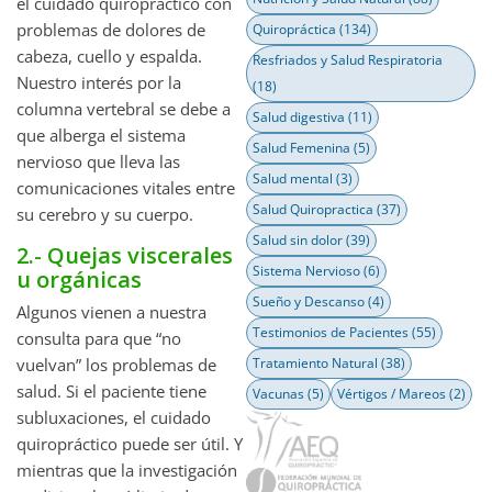
el cuidado quiropráctico con
problemas de dolores de
Quiropráctica
(134)
cabeza, cuello y espalda.
Resfriados y Salud Respiratoria
Nuestro interés por la
(18)
columna vertebral se debe a
Salud digestiva
(11)
que alberga el sistema
Salud Femenina
(5)
nervioso que lleva las
Salud mental
(3)
comunicaciones vitales entre
Salud Quiropractica
(37)
su cerebro y su cuerpo.
Salud sin dolor
(39)
2.- Quejas viscerales
Sistema Nervioso
(6)
u orgánicas
Sueño y Descanso
(4)
Algunos vienen a nuestra
Testimonios de Pacientes
(55)
consulta para que “no
vuelvan” los problemas de
Tratamiento Natural
(38)
salud. Si el paciente tiene
Vacunas
(5)
Vértigos / Mareos
(2)
subluxaciones, el cuidado
quiropráctico puede ser útil. Y
mientras que la investigación