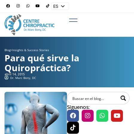
ES
EN
Blog
>
Insights & Success Stories
Para qué sirve la
Quiropráctica?
abril 14, 2015
Dr. Marc Bony, DC
Síguenos: