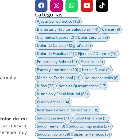
Categorías:
Ajuste Quiropráctico
(12)
Bienestar y Hábitos Saludables
(14)
Cáncer
(9)
Cosmética Casera
(2)
Dolor Cervical
(8)
Dolor de Cabeza / Migrañas
(6)
Dolor de Espalda
(21)
Ejercicio / Deporte
(16)
Embarazo y Bebes
(12)
Escoliosis
(2)
Estrés y emociones
(10)
Hernia Discal
(9)
atural y
Medicina Tradicional
(11)
Neurodesarrollo
(6)
Niños
(22)
Noticias Quiroprácticas
(17)
Nutrición y Salud Natural
(88)
Quiropráctica
(134)
Resfriados y Salud Respiratoria
(18)
dolor de mi
Salud digestiva
(11)
Salud Femenina
(5)
 seis meses).
Salud mental
(3)
Salud Quiropractica
(37)
 me tenía muy
Salud sin dolor
(39)
Sistema Nervioso
(6)