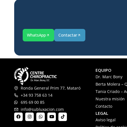
WhatsApp
Contactar
EQUIPO
Dr. Marc Bony
Berta Molera – Q
Ronda General Prim 77, Mataró
Tania Criado – 
+34 93 758 63 14
Nuestra misión
695 69 00 85
Contacto
info@subluxacion.com
LEGAL
Aviso legal