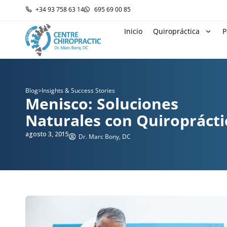
+34 93 758 63 14
695 69 00 85
Inicio
Quiropráctica
P
Blog
>
Insights & Success Stories
Menisco: Soluciones
Naturales con Quiroprácti
agosto 3, 2015
Dr. Marc Bony, DC