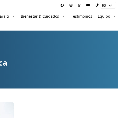
ES
EN
ara tí
Bienestar & Cuidados
Testimonios
Equipo
ca