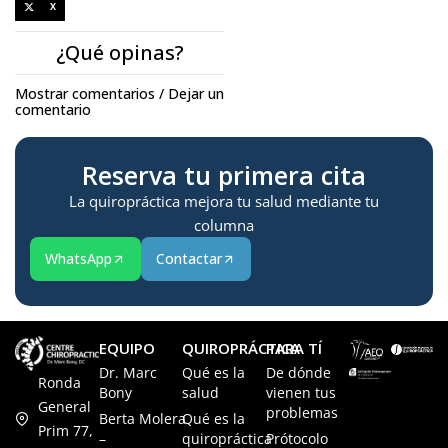
X
¿Qué opinas?
Mostrar comentarios / Dejar un
comentario
Reserva tu primera cita
La quiropráctica mejora tu salud mediante tu
columna
WhatsApp
Contactar
EQUIPO
QUIROPRÁCTICA
PARA TÍ
Dr. Marc
Qué es la
De dónde
Ronda
Bony
salud
vienen tus
General
problemas
Berta Molera
Qué es la
Prim 77,
–
quiropráctica
Prótocolo