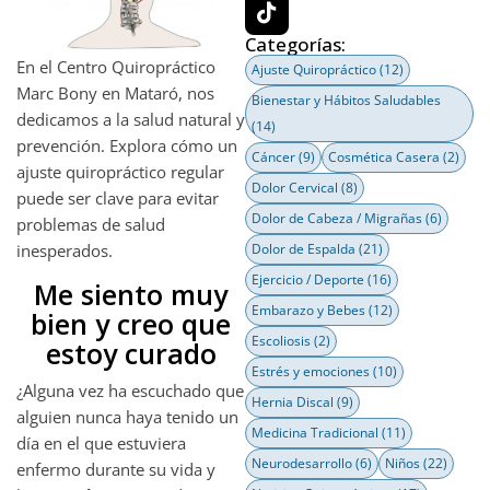
Categorías:
En el Centro Quiropráctico
Ajuste Quiropráctico
(12)
Marc Bony en Mataró, nos
Bienestar y Hábitos Saludables
dedicamos a la salud natural y
(14)
prevención. Explora cómo un
Cáncer
(9)
Cosmética Casera
(2)
ajuste quiropráctico regular
Dolor Cervical
(8)
puede ser clave para evitar
Dolor de Cabeza / Migrañas
(6)
problemas de salud
inesperados.
Dolor de Espalda
(21)
Ejercicio / Deporte
(16)
Me siento muy
Embarazo y Bebes
(12)
bien y creo que
Escoliosis
(2)
estoy curado
Estrés y emociones
(10)
¿Alguna vez ha escuchado que
Hernia Discal
(9)
alguien nunca haya tenido un
Medicina Tradicional
(11)
día en el que estuviera
Neurodesarrollo
(6)
Niños
(22)
enfermo durante su vida y