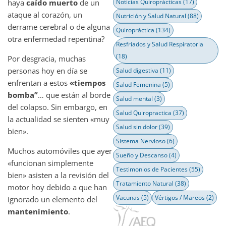
haya
caído muerto
de un
Noticias Quiroprácticas
(17)
ataque al corazón, un
Nutrición y Salud Natural
(88)
derrame cerebral o de alguna
Quiropráctica
(134)
otra enfermedad repentina?
Resfriados y Salud Respiratoria
(18)
Por desgracia, muchas
personas hoy en día se
Salud digestiva
(11)
enfrentan a estos
«tiempos
Salud Femenina
(5)
bomba”
… que están al borde
Salud mental
(3)
del colapso. Sin embargo, en
Salud Quiropractica
(37)
la actualidad se sienten «muy
Salud sin dolor
(39)
bien».
Sistema Nervioso
(6)
Muchos automóviles que ayer
Sueño y Descanso
(4)
«funcionan simplemente
Testimonios de Pacientes
(55)
bien» asisten a la revisión del
Tratamiento Natural
(38)
motor hoy debido a que han
Vacunas
(5)
Vértigos / Mareos
(2)
ignorado un elemento del
mantenimiento
.