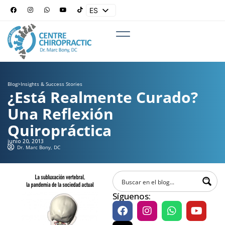
ES
EN
Blog
>
Insights & Success Stories
¿Está Realmente Curado?
Una Reflexión
Quiropráctica
junio 20, 2013
Dr. Marc Bony, DC
Síguenos: