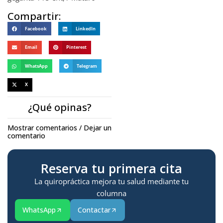
Compartir:
Facebook
LinkedIn
Email
Pinterest
WhatsApp
Telegram
X
¿Qué opinas?
Mostrar comentarios / Dejar un
comentario
Reserva tu primera cita
La quiropráctica mejora tu salud mediante tu
columna
WhatsApp
Contactar