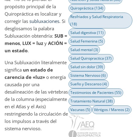
propósito principal de la
Quiropráctica
(134)
Quiropráctica es localizar y
Resfriados y Salud Respiratoria
corregir las
subluxaciones
. Si
(18)
desglosamos la palabra
Salud digestiva
(11)
Subluxación obtendría:
SUB =
Salud Femenina
(5)
menos
,
LUX = luz
y
ACIÓN =
Salud mental
(3)
un estado
.
Salud Quiropractica
(37)
Una Subluxación literalmente
Salud sin dolor
(39)
significa
un estado de
Sistema Nervioso
(6)
carencia de «luz»
o energía
causada por una
Sueño y Descanso
(4)
desalineación de las vértebras
Testimonios de Pacientes
(55)
de la columna (especialmente
Tratamiento Natural
(38)
en el Atlas y el Axis)
Vacunas
(5)
Vértigos / Mareos
(2)
restringiendo la circulación de
los impulsos a través del
sistema nervioso.