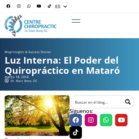
ES
EN
Blog
>
Insights & Success Stories
Luz Interna: El Poder del
Quiropráctico en Mataró
marzo 18, 2014
Dr. Marc Bony, DC
Síguenos: