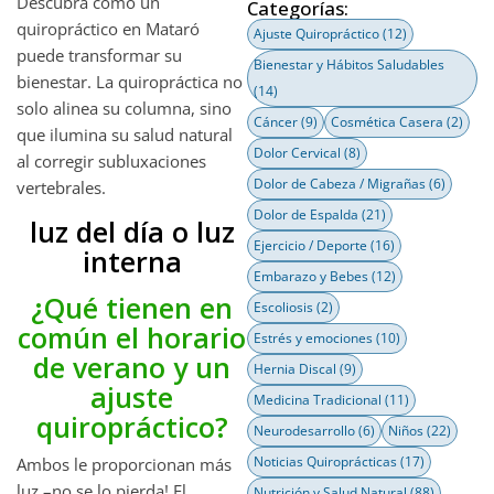
Descubra cómo un
Categorías:
quiropráctico en Mataró
Ajuste Quiropráctico
(12)
puede transformar su
Bienestar y Hábitos Saludables
bienestar. La quiropráctica no
(14)
solo alinea su columna, sino
Cáncer
(9)
Cosmética Casera
(2)
que ilumina su salud natural
Dolor Cervical
(8)
al corregir subluxaciones
Dolor de Cabeza / Migrañas
(6)
vertebrales.
Dolor de Espalda
(21)
luz del día o luz
Ejercicio / Deporte
(16)
interna
Embarazo y Bebes
(12)
¿Qué tienen en
Escoliosis
(2)
común el horario
Estrés y emociones
(10)
de verano y un
Hernia Discal
(9)
ajuste
Medicina Tradicional
(11)
quiropráctico?
Neurodesarrollo
(6)
Niños
(22)
Noticias Quiroprácticas
(17)
Ambos le proporcionan más
luz –no se lo pierda! El
Nutrición y Salud Natural
(88)