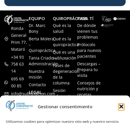
EQUIPO
QUIROPRÁCTICA
PARA TÍ
Dr. Marc
Qué es la
De dónde
Ronda
Bony
salud
vienen tus
General
problemas
Berta Molera
Qué es la
Prim 77,
–
quiropráctica
Prótocolo
Mataró
Quiropráctica
para nuevos
Qué es una
pacientes
+34 93
Tania Criado –
subluxación
Administración
Descargas –
758 63
Fases de
Prepara tu
14
Nuestra
degeneración
visita
misión
de la
695 69
columna
Consejos de
Contacto
00 85
nutrición y
Sesión
LEGAL
info@subluxacion.com
recetas
informativa
Aviso legal
Preguntas
Quiropráctica
Gestionar consentimiento
Política de
frecuentes
para familias
cookies
Quiropráctica
Política de
Utilizamos cookies para optimizar nuestro sitio web y nuestro servicio.
para
privacidad
mascotas