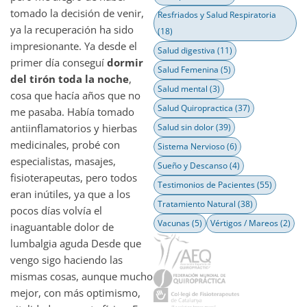
tomado la decisión de venir,
Resfriados y Salud Respiratoria
ya la recuperación ha sido
(18)
impresionante. Ya desde el
Salud digestiva
(11)
primer día conseguí
dormir
Salud Femenina
(5)
del tirón toda la noche
,
Salud mental
(3)
cosa que hacía años que no
Salud Quiropractica
(37)
me pasaba. Había tomado
antiinflamatorios y hierbas
Salud sin dolor
(39)
medicinales, probé con
Sistema Nervioso
(6)
especialistas, masajes,
Sueño y Descanso
(4)
fisioterapeutas, pero todos
Testimonios de Pacientes
(55)
eran inútiles, ya que a los
Tratamiento Natural
(38)
pocos días volvía el
Vacunas
(5)
Vértigos / Mareos
(2)
inaguantable dolor de
lumbalgia aguda Desde que
vengo sigo haciendo las
mismas cosas, aunque mucho
mejor, con más optimismo,