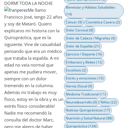
DORMÍ TODA LA NOCHE
Bienestar y Hábitos Saludables
Me llamo
(14)
Francisco José, tengo 22 años
Cáncer
(9)
Cosmética Casera
(2)
y soy de Mataró. Quiero
explicaros mi historia con la
Dolor Cervical
(8)
Quiropráctica, que es la
Dolor de Cabeza / Migrañas
(6)
siguiente. Vine de casualidad
Dolor de Espalda
(21)
pensando que era un médico
Ejercicio / Deporte
(16)
que trataba la espalda. A mi
Embarazo y Bebes
(12)
edad no veía normal que
Escoliosis
(2)
apenas me pudiera mover,
siempre con un dolor
Estrés y emociones
(10)
tremendo en la columna.
Hernia Discal
(9)
Además mi trabajo es muy
Medicina Tradicional
(11)
físico, estoy en la obra y es un
Neurodesarrollo
(6)
Niños
(22)
estrés físico considerable!
Noticias Quiroprácticas
(17)
Nadie me recomendó la
Nutrición y Salud Natural
(88)
consulta del doctor Marc,
pero me alegro de haber
Quiropráctica
(134)