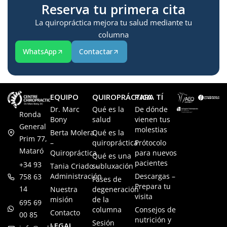
Reserva tu primera cita
La quiropráctica mejora tu salud mediante tu
columna
WhatsApp
Contactar
EQUIPO
QUIROPRÁCTICA
PARA TÍ
Dr. Marc
Qué es la
De dónde
Ronda
Bony
salud
vienen tus
General
molestias
Berta Molera
Qué es la
Prim 77,
–
quiropráctica
Prótocolo
Mataró
Quiropráctica
para nuevos
Qué es una
pacientes
+34 93
Tania Criado –
subluxación
Administración
Descargas –
758 63
Fases de
Prepara tu
14
Nuestra
degeneración
visita
misión
de la
695 69
columna
Consejos de
Contacto
00 85
nutrición y
Sesión
LEGAL