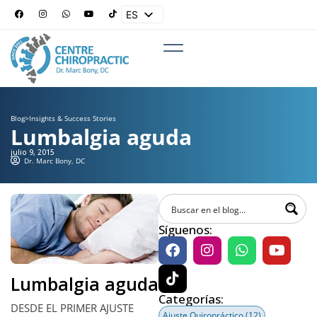
ES
EN
Blog
>
Insights & Success Stories
Lumbalgia aguda
julio 9, 2015
Dr. Marc Bony, DC
Síguenos:
Lumbalgia aguda
Categorías:
DESDE EL PRIMER AJUSTE
Ajuste Quiropráctico
(12)