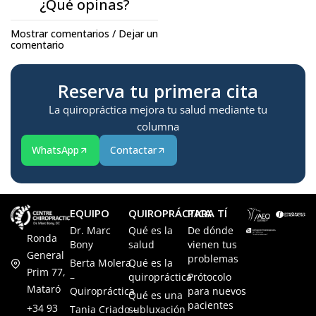
¿Qué opinas?
Mostrar comentarios / Dejar un
comentario
Reserva tu primera cita
La quiropráctica mejora tu salud mediante tu
columna
WhatsApp
Contactar
EQUIPO
QUIROPRÁCTICA
PARA TÍ
Dr. Marc
Qué es la
De dónde
Ronda
Bony
salud
vienen tus
General
problemas
Berta Molera
Qué es la
Prim 77,
–
quiropráctica
Prótocolo
Mataró
Quiropráctica
para nuevos
Qué es una
pacientes
+34 93
Tania Criado –
subluxación