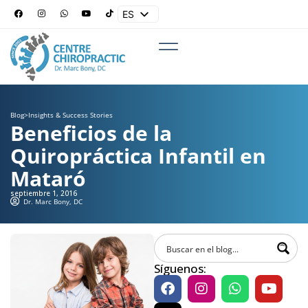
ES
EN
Blog
>
Insights & Success Stories
Beneficios de la
Quiropráctica Infantil en
Mataró
septiembre 1, 2016
Dr. Marc Bony, DC
Síguenos: